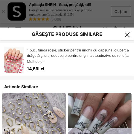
Aplicația SHEIN - Gata, pregătiți, stil!
×
Găsește mai multe reduceri exclusive și oferte
Obține
suplimentare în aplicația SHEIN!
(5,000)
GĂSEȘTE PRODUSE SIMILARE
1 buc. fundă roșie, sticker pentru unghii cu căpșună, ciupercă
drăguță și urs, decupaje pentru unghii autoadezive cu relief,
decoruri pentru nail art în stil dulce, potrivite pentru sărbători
Multicolor
și petreceri, model viu, ușor de aplicat și durabile
14,59Lei
Articole Similare