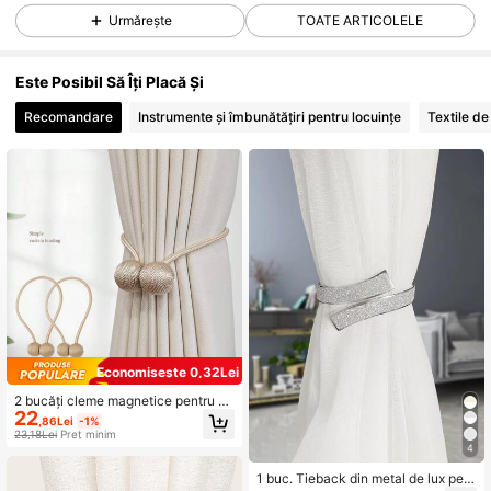
Urmărește
TOATE ARTICOLELE
715 Urmăritori
4,84
Este Posibil Să Îți Placă Și
Recomandare
Instrumente și îmbunătățiri pentru locuințe
Textile de
715 Urmăritori
4,84
715 Urmăritori
4,84
715 Urmăritori
4,84
715 Urmăritori
4,84
Economisește 0,32Lei
2 bucăți cleme magnetice pentru pe
22
rdele, cleme pentru perdele în formă
,86Lei
-1%
715 Urmăritori
4,84
de căști, fără găurire.
23,18Lei
Preț minim
4
1 buc. Tieback din metal de lux pent