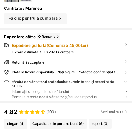
Cantitate / Mărimea
Fă clic pentru a cumpăra
Expediere către
Romania
Expediere gratuită(Comenzi ≥ 45,00Lei)
Livrare estimată:
5-13 Zile Lucrătoare
Returnări acceptate
Plată la livrare disponibilă · Plăți sigure · Protecția confidențialității
Vândut de vânzătorul profesionist: curtain fabric și expediat de
SHEIN
Informații și obligațiile vânzătorului
Pentru a raporta acest vânzător și/sau acest produs
4,82
(100+)
Vezi mai mult
elegant
(4)
Capacitate de purtare bună
(6)
superb
(3)