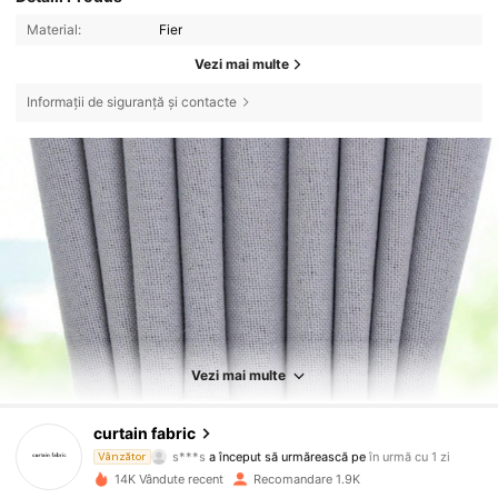
Material:
Fier
Vezi mai multe
Informații de siguranță și contacte
Vezi mai multe
715 Urmăritori
4,84
curtain fabric
s***s
a început să urmărească pe
în urmă cu 1 zi
Vânzător
M***a
navighează
14K Vândute recent
Recomandare 1.9K
715 Urmăritori
4,84