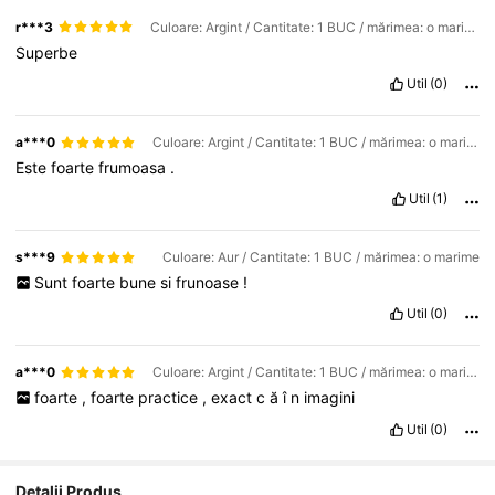
r***3
Culoare: Argint / Cantitate: 1 BUC / mărimea: o marime
Superbe
Util
(0)
a***0
Culoare: Argint / Cantitate: 1 BUC / mărimea: o marime
Este
foarte
frumoasa
.
Util
(1)
s***9
Culoare: Aur / Cantitate: 1 BUC / mărimea: o marime
Sunt
foarte
bune
si
frunoase
!
Util
(0)
a***0
Culoare: Argint / Cantitate: 1 BUC / mărimea: o marime
foarte
,
foarte
practice
,
exact
c
ă
î
n
imagini
Util
(0)
Detalii Produs