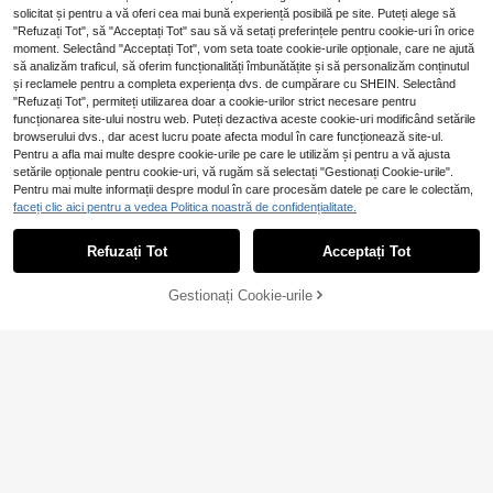
solicitat și pentru a vă oferi cea mai bună experiență posibilă pe site. Puteți alege să
"Refuzați Tot", să "Acceptați Tot" sau să vă setați preferințele pentru cookie-uri în orice
moment. Selectând "Acceptați Tot", vom seta toate cookie-urile opționale, care ne ajută
să analizăm traficul, să oferim funcționalități îmbunătățite și să personalizăm conținutul
și reclamele pentru a completa experiența dvs. de cumpărare cu SHEIN. Selectând
"Refuzați Tot", permiteți utilizarea doar a cookie-urilor strict necesare pentru
funcționarea site-ului nostru web. Puteți dezactiva aceste cookie-uri modificând setările
browserului dvs., dar acest lucru poate afecta modul în care funcționează site-ul.
Pentru a afla mai multe despre cookie-urile pe care le utilizăm și pentru a vă ajusta
setările opționale pentru cookie-uri, vă rugăm să selectați "Gestionați Cookie-urile".
Cleme de perdea cu bilă răsucită 2
Pentru mai multe informații despre modul în care procesăm datele pe care le colectăm,
buc/4 buc, disponibile în mai multe
21
1 suport premium simplu pentru per
faceți clic aici pentru a vedea Politica noastră de confidențialitate.
,88Lei
culori și dimensiuni, potrivite pentru
dele cu strasuri, accesoriu metalic p
20
decorul și fixarea casei
,20Lei
entru strângerea draperiei pentru do
Refuzați Tot
Acceptați Tot
rmitor/sufragerie
Gestionați Cookie-urile
ADAUGĂ ÎN COȘ