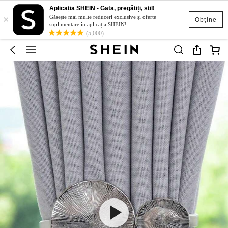
Aplicația SHEIN - Gata, pregătiți, stil!
×
Găsește mai multe reduceri exclusive și oferte
Obține
suplimentare în aplicația SHEIN!
(5,000)