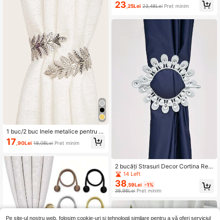
ru perdele, instalare ușoară și nu ne
715 Urmăritori
4,84
23
,25Lei
23,48Lei
Preț minim
cesită găurire, cataramă pentru dec
orarea perdelei
715 Urmăritori
4,84
715 Urmăritori
4,84
1 buc/2 buc Inele metalice pentru p
erdele în formă de frunze, cu gura d
17
,90Lei
18,08Lei
Preț minim
eschisă
2 bucăți Strasuri Decor Cortina Reți
nere
14 Left
38
,59Lei
-1%
38,98Lei
Preț minim
Pe site-ul nostru web, folosim cookie-uri și tehnologii similare pentru a vă oferi serviciul