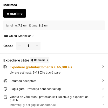
Mărimea
o marime
lungime
:
7.5 cm
lățime
:
8.5 cm
Ghidul Mărimilor
Cant.:
Expediere către
Romania
Expediere gratuită(Comenzi ≥ 45,00Lei)
Livrare estimată:
5-13 Zile Lucrătoare
Returnări acceptate
Plăți sigure · Protecția confidențialității
Vândut de vânzătorul profesionist: Hudiehua și expediat de
SHEIN
Informații și obligațiile vânzătorului