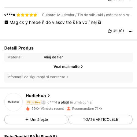
v***a
Culoare: Multicolor / Tip de stil: kaki / mărimea: o marime
Magick
ý
hrebe
ň
do
vlasov
tro
š
ka
vo
ľ
nej
ší
Util
(0)
Detalii Produs
Material:
Aliaj de fier
Vezi mai multe
Informații de siguranță și contacte
Hudiehua
6K Urmăritori
4,91
o***4
a plătit
în urmă cu 1 zi
Vânzător
99K+ Vândute recent
Recomandare 74K+
6K Urmăritori
4,91
Urmărește
TOATE ARTICOLELE
6K Urmăritori
4,91
Este Posibil Să Îți Placă Și