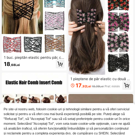
1 buc. pieptăn elastic pentru păr, cle
mă elastică pentru păr, pieptăn mag
18
,68Lei
ic multifuncțional cu dublă clemă p
entru păr drept, pieptăn dublu inser
abil, accesoriu pentru păr
1 pieptene de păr elastic cu două râ
nduri, decorat cu mărgele negre și c
17
,92Lei
18,09Lei
Preț minim
ristale, accesoriu de păr pentru a fa
ce cocuri magice, pieptene lateral,
accesoriu pentru coafură, accesorii
de păr
Pe site-ul nostru web, folosim cookie-uri și tehnologii similare pentru a vă oferi serviciul
solicitat și pentru a vă oferi cea mai bună experiență posibilă pe site. Puteți alege să
"Refuzați Tot", să "Acceptați Tot" sau să vă setați preferințele pentru cookie-uri în orice
moment. Selectând "Acceptați Tot", vom seta toate cookie-urile opționale, care ne ajută
să analizăm traficul, să oferim funcționalități îmbunătățite și să personalizăm conținutul
și reclamele pentru a completa experiența dvs. de cumpărare cu SHEIN. Selectând