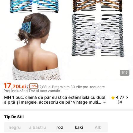
1/16
17
,70Lei
-1%
17,88Lei
Preț minim 30 zile pre-reducere
Preț incluzând TVA și taxe vamale
MH 1 buc. clemă de păr elastică extensibilă cu dubl
4,77
ă piță și mărgele, accesoriu de păr vintage multi
(9)
funcțional pentru femei și fete
Tip De Stil
negru
albastru
roz
kaki
Alb