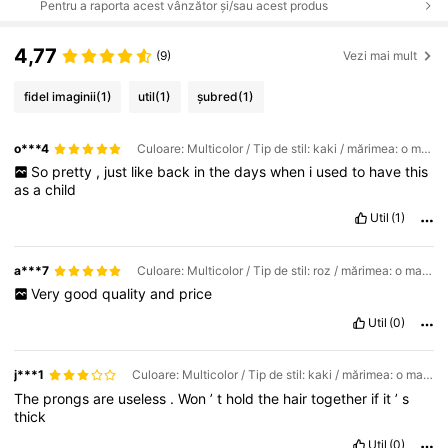
Pentru a raporta acest vânzător și/sau acest produs
4,77
(9)
Vezi mai mult
fidel imaginii
(1)
util
(1)
șubred
(1)
o***4
Culoare: Multicolor / Tip de stil: kaki / mărimea: o marime
So
pretty
,
just
like
back
in
the
days
when
i
used
to
have
this
as
a
child
Util
(1)
a***7
Culoare: Multicolor / Tip de stil: roz / mărimea: o marime
Very
good
quality
and
price
Util
(0)
j***1
Culoare: Multicolor / Tip de stil: kaki / mărimea: o marime
The
prongs
are
useless
.
Won
’
t
hold
the
hair
together
if
it
’
s
thick
Util
(0)