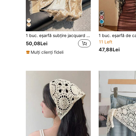
8
1 buc. eșarfă subțire jacquard premium cu model minimalist cu litere pentru femei, pătură versatilă la modă pentru cameră cu aer condiționat, șal decorativ rezistent la vânt pentru primăvară/toamnă, potrivită pentru purtare zilnică și ieșiri
11 Left
50,08Lei
47,88Lei
Mulți clienți fideli