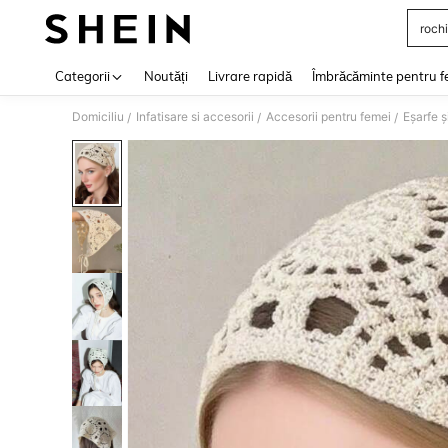
rochi
Use up 
Categorii
Noutăți
Livrare rapidă
Îmbrăcăminte pentru f
Domiciliu
Infatisare si accesorii
Accesorii pentru femei
Eșarfe ș
/
/
/