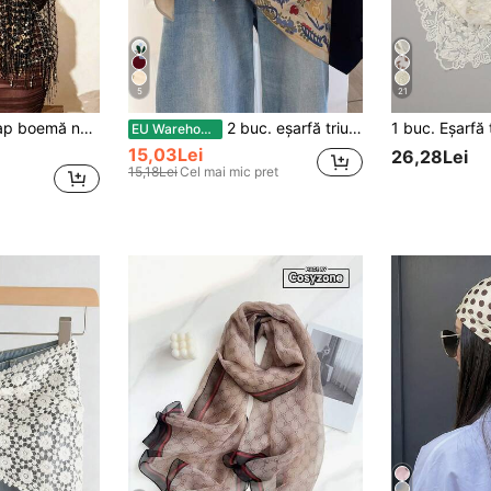
5
21
1 buc. eșarfă de cap boemă neagră + aurie cu paiete și ciucuri, din plasă luxoasă, pentru femei musulmane, pentru seară, strălucitoare
2 buc. eșarfă triunghiulară vintage imprimată pentru femei, eșarfă pătrată multifuncțională: ca centură, eșarfă de cap, eșarfă pentru gât, accesoriu pentru păr, versatilă
EU Warehouse
15,03Lei
26,28Lei
15,18Lei
Cel mai mic pret