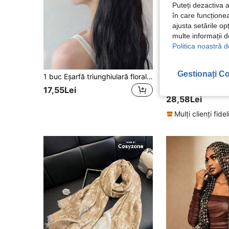
Puteți dezactiva 
în care funcționea
ajusta setările op
multe informații 
Politica noastră d
23
Gestionați Co
1 buc Eșarfă triunghiulară florală croșetată în stil francez vintage, design dulce și drăguț lucrat manual, potrivită pentru activități în aer liber precum drumeții, camping, pentru a se proteja de soare și vânt, plajă, vacanță
YWGSDZ
17,55Lei
28,58Lei
Mulți clienți fidel