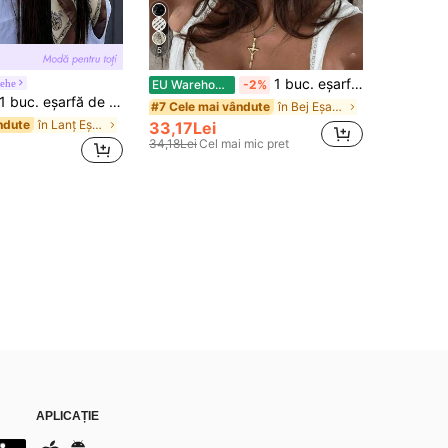
5
1 buc. eșarfă triunghiulară vintage din croșetat gol, bej, stil rural francez, pentru femei, poate fi purtată ca bată în cap, bandă pentru păr, eșarfă de gât sau șal, se potrivește bine cu rochii și cămăși pentru uz zilnic
ehe
EU Warehouse
-2%
 buc. eșarfă de cap din satin cu imprimeu în polcă, stil boem, bandană la modă pentru exterior, potrivită pentru primăvară/vară
în Bej Eșarfe pentru femei
#7 Cele mai vândute
în Lanț Eșarfe pentru femei și accesorii pentru eș
ndute
33,17Lei
34,18Lei
Cel mai mic pret
APLICAȚIE