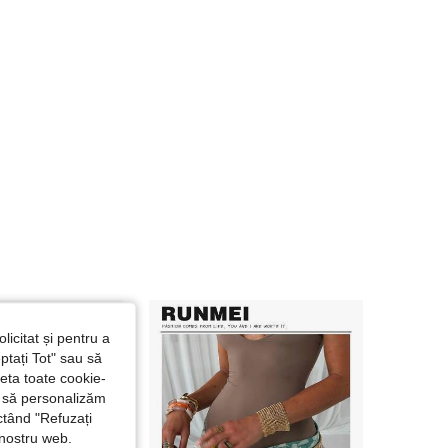
4,86
23
329
4,86
23
329
licitat și pentru a
ptați Tot" sau să
seta toate cookie-
și să personalizăm
ctând "Refuzați
 nostru web.