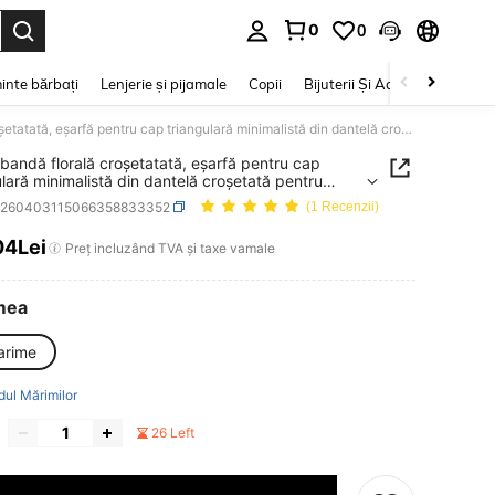
0
0
e. Press Enter to select.
inte bărbați
Lenjerie și pijamale
Copii
Bijuterii Și Accesorii
Frumu
1 buc. bandă florală croșetatată, eșarfă pentru cap triangulară minimalistă din dantelă croșetată pentru femei, cadou pentru fete și femei
 bandă florală croșetatată, eșarfă pentru cap
ulară minimalistă din dantelă croșetată pentru
 cadou pentru fete și femei
c260403115066358833352
(1 Recenzii)
04Lei
ICE AND AVAILABILITY
Preț incluzând TVA și taxe vamale
mea
arime
dul Mărimilor
26 Left