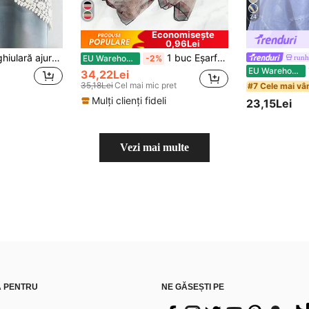
24
Economisește
0,96Lei
1 buc. eșarfă triunghiulară ajurată, stil boem, croșetat, ușoară, decorată cu detalii din dantelă florală, pentru vacanța de vară
1 buc Eșarfă din șifon imprimat pentru femei, șal ușor pentru protecție solară, plajă, activități în aer liber, decor casual ca bandă de păr, cravată de păr, accesoriu versatil
runh
EU Warehouse
-2%
1
EU Warehouse
34,22Lei
35,18Lei
Cel mai mic pret
#7 Cele mai vâ
Mulți clienți fideli
23,15Lei
Vezi mai multe
Ă PENTRU
NE GĂSEȘTI PE