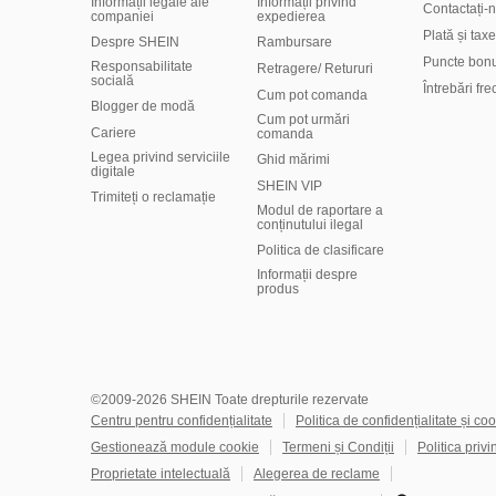
Informații legale ale
Informații privind
Contactați-
companiei
expedierea
Plată și taxe
Despre SHEIN
Rambursare
Puncte bon
Responsabilitate
Retragere/ Retururi
socială
Întrebări fr
Cum pot comanda
Blogger de modă
Cum pot urmări
Cariere
comanda
Legea privind serviciile
Ghid mărimi
digitale
SHEIN VIP
Trimiteți o reclamație
Modul de raportare a
conținutului ilegal
Politica de clasificare
​Informații despre
produs
©2009-2026 SHEIN Toate drepturile rezervate
Centru pentru confidențialitate
Politica de confidențialitate și coo
Gestionează module cookie
Termeni și Condiții
Politica privi
Proprietate intelectuală
Alegerea de reclame