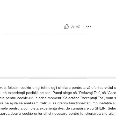
Util (0)
web, folosim cookie-uri și tehnologii similare pentru a vă oferi serviciul so
ună experiență posibilă pe site. Puteți alege să "Refuzați Tot", să "Acce
nțele pentru cookie-uri în orice moment. Selectând "Acceptați Tot", vom 
are ne ajută să analizăm traficul, să oferim funcționalități îmbunătățite 
lamele pentru a completa experiența dvs. de cumpărare cu SHEIN. Sele
ilizarea doar a cookie-urilor strict necesare pentru funcționarea site-ului