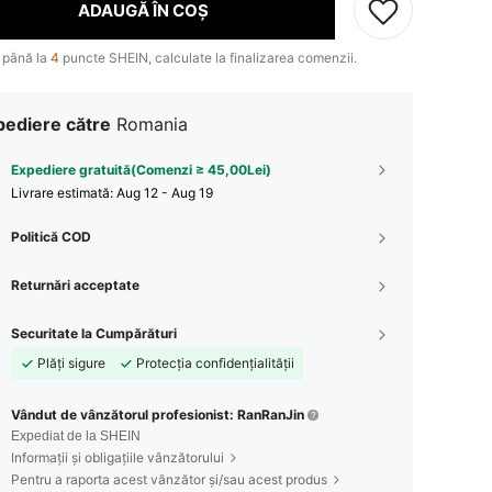
ADAUGĂ ÎN COȘ
 până la
4
puncte SHEIN, calculate la finalizarea comenzii.
pediere către
Romania
Expediere gratuită(Comenzi ≥ 45,00Lei)
Livrare estimată:
Aug 12 - Aug 19
Politică COD
Returnări acceptate
Securitate la Cumpărături
Plăți sigure
Protecția confidențialității
Vândut de vânzătorul profesionist: RanRanJin
Expediat de la SHEIN
Informații și obligațiile vânzătorului
Pentru a raporta acest vânzător și/sau acest produs