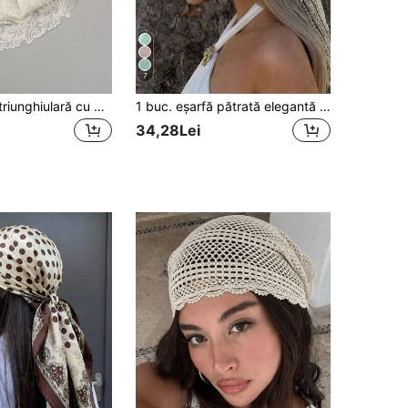
7
1 buc. Eșarfă triunghiulară cu dantelă florală pentru rochie
1 buc. eșarfă pătrată elegantă pentru femei, culoare uni, cu bordură din dantelă, eșarfă multifuncțională pentru păr, esențială pentru vacanțe de vară la plajă și călătorii
34,28Lei