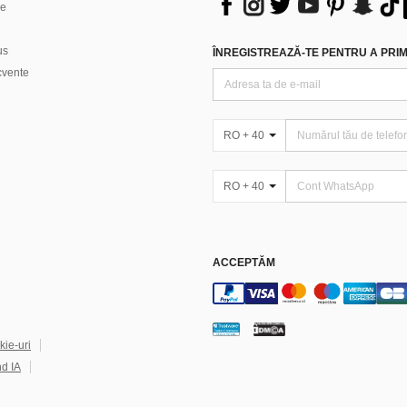
ne
us
ÎNREGISTREAZĂ-TE PENTRU A PRIMI
ecvente
RO + 40
RO + 40
ACCEPTĂM
kie-uri
nd IA