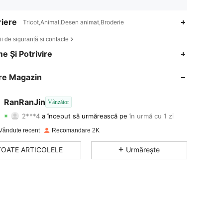
iere
Tricot,Animal,Desen animat,Broderie
ii de siguranță și contacte
4,86
23
329
e Și Potrivire
4,86
23
329
re Magazin
4,86
23
329
RanRanJin
Vânzător
2***4
a început să urmărească pe
în urmă cu 1 zi
4,86
23
329
Evaluare
articole
Urmăritori
Vândute recent
Recomandare 2K
4,86
23
329
TOATE ARTICOLELE
Urmărește
4,86
23
329
4,86
23
329
4,86
23
329