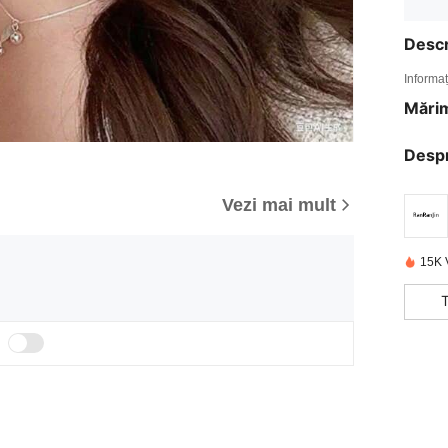
Descr
Informaț
Mărim
Desp
Vezi mai mult
15K 