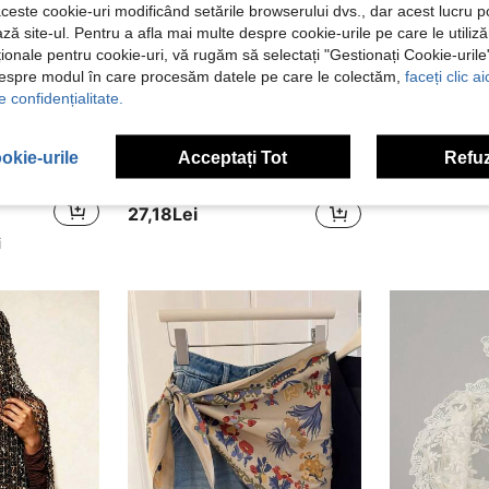
aceste cookie-uri modificând setările browserului dvs., dar acest lucru 
ză site-ul. Pentru a afla mai multe despre cookie-urile pe care le utiliz
ționale pentru cookie-uri, vă rugăm să selectați "Gestionați Cookie-uril
despre modul în care procesăm datele pe care le colectăm,
faceți clic a
e confidențialitate.
6
okie-urile
Acceptați Tot
Refuz
1 buc. eșarfă-șal ușoară din dantelă croșetată florală, culoare uni, pentru femei, primăvară/vară
Eșarfă de mătase bej cu imprimeu floral, 60 cm, accesoriu nou pentru femei de primăvară/toamnă, batistă elegantă și subțire, versatilă
în Croșetat Estetic Eșarfe pentru femei și accesor
#3 Cele mai vândute
14,78Lei
27,18Lei
i