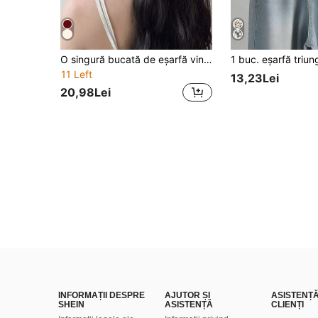
O singură bucată de eșarfă vintage franceză, femei, dulci și drăguțe, flori de croșetat, eșarfă triunghiulară tricotată manual, potrivită pentru activități în aer liber, cum ar fi drumeții, camping pentru protecție solară și accesorii rezistente la vânt Femei
11 Left
13,23Lei
20,98Lei
INFORMAȚII DESPRE
AJUTOR ȘI
ASISTENȚ
SHEIN
ASISTENȚĂ
CLIENȚI