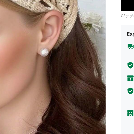
Câștigă
Ex