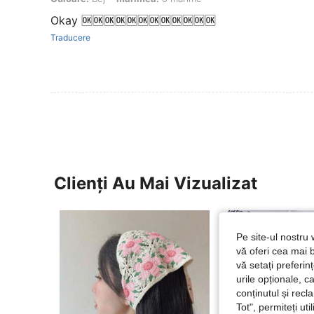
Okay 🆗🆗🆗🆗🆗🆗🆗🆗🆗🆗🆗🆗
Traducere
Clienți Au Mai Vizualizat
Pe site-ul nostru 
vă oferi cea mai b
vă setați preferi
urile opționale, c
conținutul și rec
Tot", permiteți ut