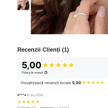
Recenzii Clienți
(1)
5,00
Politica de recenzii
Vizualizează recenzii locale
5,00
d***a
6 Jul,2026
Culoare: Bej, mărimea: o marime
Culoare:
Bej
mărimea:
o marime