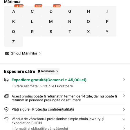
Mărimea
12 left
4 left
3 left
A
C
D
G
H
J
K
L
M
N
O
P
Q
R
S
T
X
Y
Z
Ghidul Mărimilor
Expediere către
Romania
Expediere gratuită(Comenzi ≥ 45,00Lei)
Livrare estimată:
5-13 Zile Lucrătoare
Acest produs poate fi returnat în termen de 14 zile, dar nu poate fi
returnat în perioada prelungită de returnare
Plăți sigure · Protecția confidențialității
Vândut de vânzătorul profesionist: simple chain jewelry și
expediat de SHEIN
Informații și obligațiile vânzătorului