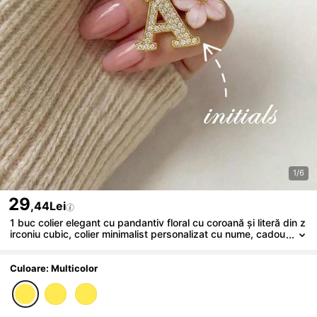
1/6
29
,44Lei
1 buc colier elegant cu pandantiv floral cu coroană și literă din z
irconiu cubic, colier minimalist personalizat cu nume, cadou
la modă pentru iubită, mamă, familie, prietenă, fiică, potrivit
pentru aniversare, Ziua Îndrăgostiților, Ziua Mamei, ziua de nașt
ere, purtare zilnică, nuntă, absolvire
Culoare: Multicolor