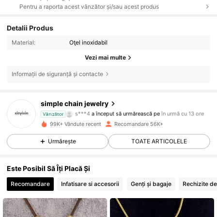
Pentru a raporta acest vânzător și/sau acest produs
Detalii Produs
Material:
Oţel inoxidabil
Vezi mai multe
Informații de siguranță și contacte
16K Urmăritori
4,88
simple chain jewelry
s***4
a început să urmărească pe
în urmă cu 13 ore
Vânzător
A***y
navighează
16K Urmăritori
4,88
99K+ Vândute recent
Recomandare 56K+
Urmărește
TOATE ARTICOLELE
16K Urmăritori
4,88
Este Posibil Să Îți Placă Și
16K Urmăritori
4,88
Recomandare
Infatisare si accesorii
Genți și bagaje
Rechizite de
16K Urmăritori
4,88