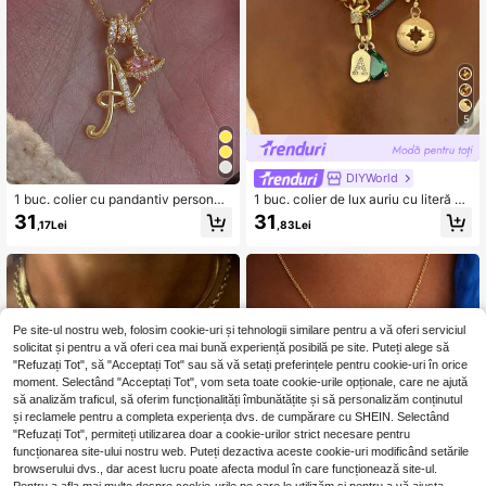
5
DIYWorld
1 buc. colier cu pandantiv personali
1 buc. colier de lux auriu cu literă A-
zat cu scris de mână, simplu și drăg
Z, lanț unic cu busolă și diamant ver
31
31
,17Lei
,83Lei
uț, cu piatră prețioasă în formă de in
de, din oțel inoxidabil, pentru decor
imă roz din zirconiu cubic, din oțel i
ul zilnic de lucru al femeilor
noxidabil, stil fashion casual, person
alizare custom, cadou unic pentru i
ubită, mamă, vintage simplu, unisex,
casual drăguț, personalizabil, cado
u ideal pentru el, cadou ideal pentru
Pe site-ul nostru web, folosim cookie-uri și tehnologii similare pentru a vă oferi serviciul
ea, cadou pentru iubit, iubită, tată,
solicitat și pentru a vă oferi cea mai bună experiență posibilă pe site. Puteți alege să
mamă, familie, prieteni, potrivit pent
ru aniversare, Ziua Îndrăgostiților, zi
"Refuzați Tot", să "Acceptați Tot" sau să vă setați preferințele pentru cookie-uri în orice
de naștere, absolvire, bal, petrecer
moment. Selectând "Acceptați Tot", vom seta toate cookie-urile opționale, care ne ajută
e, fashion de toamnă
să analizăm traficul, să oferim funcționalități îmbunătățite și să personalizăm conținutul
și reclamele pentru a completa experiența dvs. de cumpărare cu SHEIN. Selectând
"Refuzați Tot", permiteți utilizarea doar a cookie-urilor strict necesare pentru
funcționarea site-ului nostru web. Puteți dezactiva aceste cookie-uri modificând setările
browserului dvs., dar acest lucru poate afecta modul în care funcționează site-ul.