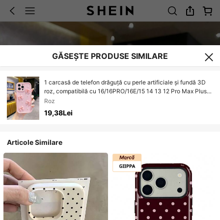
GĂSEȘTE PRODUSE SIMILARE
1 carcasă de telefon drăguță cu perle artificiale și fundă 3D
roz, compatibilă cu 16/16PRO/16E/15 14 13 12 Pro Max Plus
11/XR, husă de protecție rezistentă la șocuri pentru femei
Roz
19,38Lei
Articole Similare