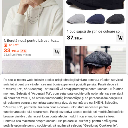
1 buc șapcă de știri de culoare solid
ă pentru bărbați, beretă ocazională
37
,38Lei
la modă, pălărie cu vârf pentru exter
1. Beretă nouă pentru bărbați, toam
ior, îmbrăcăminte de stradă și petre
nă și iarnă, design cu circumferință
12 Left
cere de afaceri, potrivită pentru toa
mare a capului, șapcă tip duckbill p
33
mna/iarna Halloween
,25Lei
-1%
entru purtare inversată, cu baretă, p
33,67Lei
Preț minim
otrivită pentru hip-hop și stil street
Pe site-ul nostru web, folosim cookie-uri și tehnologii similare pentru a vă oferi serviciul
solicitat și pentru a vă oferi cea mai bună experiență posibilă pe site. Puteți alege să
"Refuzați Tot", să "Acceptați Tot" sau să vă setați preferințele pentru cookie-uri în orice
moment. Selectând "Acceptați Tot", vom seta toate cookie-urile opționale, care ne ajută
să analizăm traficul, să oferim funcționalități îmbunătățite și să personalizăm conținutul
și reclamele pentru a completa experiența dvs. de cumpărare cu SHEIN. Selectând
"Refuzați Tot", permiteți utilizarea doar a cookie-urilor strict necesare pentru
funcționarea site-ului nostru web. Puteți dezactiva aceste cookie-uri modificând setările
browserului dvs., dar acest lucru poate afecta modul în care funcționează site-ul.
Pentru a afla mai multe despre cookie-urile pe care le utilizăm și pentru a vă ajusta
Economisește 0,86Lei
setările opționale pentru cookie-uri, vă rugăm să selectați "Gestionați Cookie-urile".