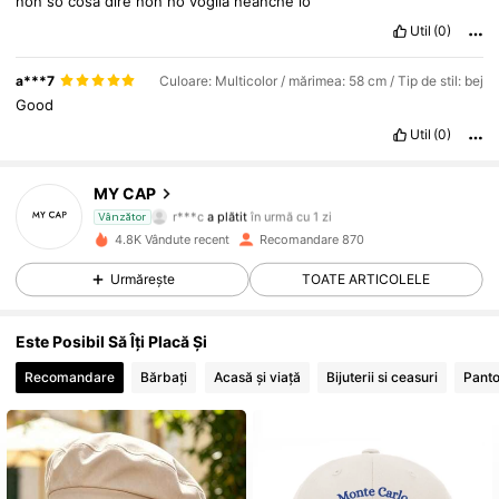
non
so
cosa
dire
non
ho
voglia
neanche
io
Util
(0)
a***7
Culoare: Multicolor / mărimea: 58 cm / Tip de stil: bej
Good
Util
(0)
MY CAP
644 Urmăritori
4,86
r***c
a plătit
în urmă cu 1 zi
Vânzător
4.8K Vândute recent
Recomandare 870
644 Urmăritori
4,86
Urmărește
TOATE ARTICOLELE
644 Urmăritori
4,86
Este Posibil Să Îți Placă Și
644 Urmăritori
4,86
Recomandare
Bărbați
Acasă și viață
Bijuterii si ceasuri
Panto
644 Urmăritori
4,86
644 Urmăritori
4,86