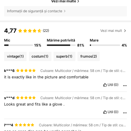
Vezi mai multe
Informații de siguranță și contacte
4,77
(22)
Vezi mai mult
Mic
Mărime potrivită
Mare
15%
81%
4%
vintage
(1)
costum
(1)
superb
(1)
frumos
(2)
k***6
Culoare: Multicolor / mărimea: 58 cm / Tip de stil: culoarea cafelei
it
is
exactly
like
in
the
picture
and
comfortable
Util
(0)
s***d
Culoare: Multicolor / mărimea: 58 cm / Tip de stil: culoarea cafelei
Looks
great
and
fits
like
a
glove
.
Util
(0)
l***4
Culoare: Multicolor / mărimea: 58 cm / Tip de stil: culoarea cafelei