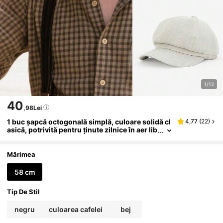
1/12
40
,98Lei
1 buc șapcă octogonală simplă, culoare solidă cl
4,77
(
22
)
asică, potrivită pentru ținute zilnice în aer lib
er de toamnă/iarnă, caldă și rezistentă la vân
t, excelentă ca și cadou, festival, călătorii
Mărimea
58 cm
Tip De Stil
negru
culoarea cafelei
bej