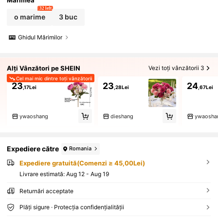
32 left
o marime
3 buc
Ghidul Mărimilor
Alți Vânzători pe SHEIN
Vezi toți vânzătorii 3
Cel mai mic dintre toți vânzătorii
23
23
24
,17Lei
,28Lei
,67Lei
ywaoshang
dieshang
ywaosha
Expediere către
Romania
Expediere gratuită(Comenzi ≥ 45,00Lei)
Livrare estimată:
Aug 12 - Aug 19
Returnări acceptate
Plăți sigure · Protecția confidențialității