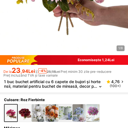
1/8
Economisește 1,24Lei
23
,94Lei
-4%
De la
25,18Lei
Preț minim 30 zile pre-reducere
Preț incluzând TVA și taxe vamale
1 buc buchet artificial cu 6 capete de bujori și horte
4,76
nsii, material pentru buchet de mireasă, decor p
(100+)
entru casă/restaurant/vază, decor de nuntă, de
cor de fundal, decor auto cu flori, material pentru co
roană DIY, ușă, material floral, cadou de Ziua Îndrăg
Culoare: Roz Fierbinte
ostiților, decor de toamnă
Mărimea