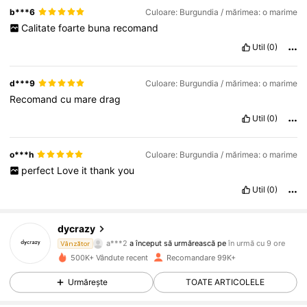
b***6
Culoare: Burgundia / mărimea: o marime
Calitate
foarte
buna
recomand
Util
(0)
d***9
Culoare: Burgundia / mărimea: o marime
Recomand
cu
mare
drag
Util
(0)
o***h
Culoare: Burgundia / mărimea: o marime
perfect
Love
it
thank
you
Util
(0)
19K Urmăritori
4,86
dycrazy
a***2
a început să urmărească pe
în urmă cu 9 ore
Vânzător
5***z
navighează
500K+ Vândute recent
Recomandare 99K+
19K Urmăritori
4,86
Urmărește
TOATE ARTICOLELE
19K Urmăritori
4,86