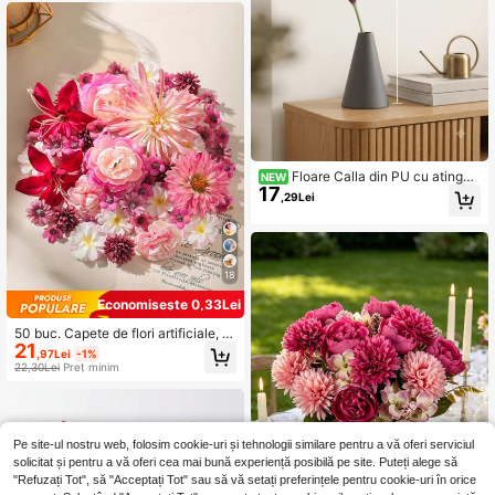
19K Urmăritori
4,86
19K Urmăritori
4,86
Floare Calla din PU cu atinger
NEW
17
e realistă, tulpină flexibilă, potrivită
,29Lei
pentru decorarea casei, biroului, nu
nților și petrecerilor
18
Economisește 0,33Lei
50 buc. Capete de flori artificiale, di
21
mensiuni asortate, margarete, potriv
,97Lei
-1%
ite pentru artizanat de nuntă, decor
22,30Lei
Preț minim
pentru casă, decorațiuni pentru petr
eceri
Pe site-ul nostru web, folosim cookie-uri și tehnologii similare pentru a vă oferi serviciul
solicitat și pentru a vă oferi cea mai bună experiență posibilă pe site. Puteți alege să
"Refuzați Tot", să "Acceptați Tot" sau să vă setați preferințele pentru cookie-uri în orice