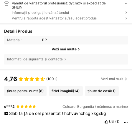
Vândut de vânzătorul profesionist: dycrazy și expediat de
SHEIN
Informații și obligațiile vânzătorului
Pentru a raporta acest vânzător și/sau acest produs
Detalii Produs
Material:
PP
Vezi mai multe
Informații de siguranță și contacte
4,76
(100+)
Vezi mai mult
ținute pentru nuntă
(8)
fidel imaginii
(14)
ținute de casă
(1)
c***2
Culoare: Burgundia / mărimea: o marime
Slab
fa
ță
de
cel
prezentat
!
hchvuvhchcgixkgxkg
Util
(1)