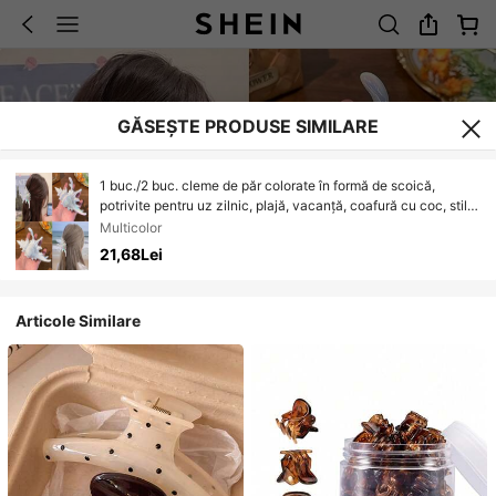
GĂSEȘTE PRODUSE SIMILARE
1 buc./2 buc. cleme de păr colorate în formă de scoică,
potrivite pentru uz zilnic, plajă, vacanță, coafură cu coc, stil
boem, dulce, elegant, la modă, accesorii vacanță plajă
Multicolor
21,68Lei
Articole Similare