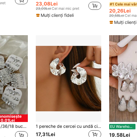
pret
23,08Lei
#1 Cele mai vâ
23,09Lei
Cel mai mic pret
20,26Lei
Mulți clienți fideli
20,58Lei
Cel mai
Mulți clienți
onomisește
0,01Lei
Set aleatoriu de 54/36/18 bucăți cercei tip stud și cercuri pentru femei și cupluri, simpli, geometrici, asimetrici, cu fundă, inimă și perle artificiale, pentru vară, vacanță, întâlnire, cadou, casual zilnic, petrecere și nuntă, asortați pentru iubită și mamă
1 pereche de cercei cu undă circulară asimetrică, abstractă, minimalistă
Set
EU Warehouse
17,31Lei
19,58Lei