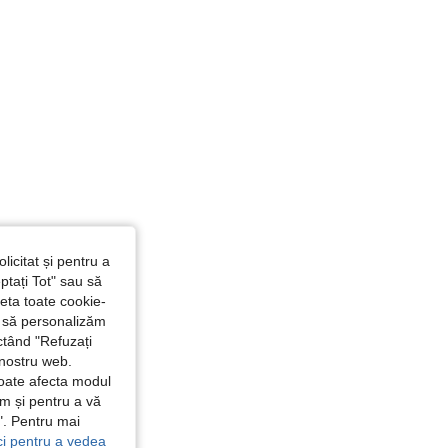
licitat și pentru a
ptați Tot" sau să
seta toate cookie-
și să personalizăm
ctând "Refuzați
 nostru web.
poate afecta modul
ăm și pentru a vă
e". Pentru mai
ici pentru a vedea