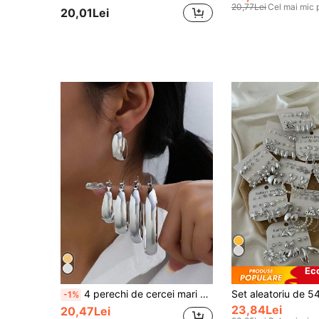
20,77Lei
Cel mai mic 
20,01Lei
Ec
4 perechi de cercei mari metalici cu cerc pentru femei la modă pentru purtarea zilnică
-1%
23,84Lei
20,47Lei