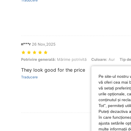
Traducere
n***r
26 Nov,2025
Potrivire generală: Mărime potrivită, Culoare: Aur, Tip de stil: Stil 2 (
Potrivire generală:
Mărime potrivită
Culoare:
Aur
Tip de
They look good for the price
Pe site-ul nostru 
Traducere
vă oferi cea mai b
vă setați preferi
urile opționale, c
conținutul și rec
Tot", permiteți ut
Puteți dezactiva 
în care funcționea
Vezi Mai Multe
ajusta setările op
multe informații 