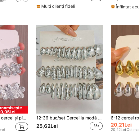
pret
Mulți clienți fideli
Înființat a
onomisește
0,05Lei
Set de 6/18 bucăți cercei și piercinguri argintii cu stele de mare mari, flori mici/medii/mari, picături de apă line, formă C și formă răsucită, cadoul perfect pentru prieteni și familie (material CCB ușor, nu se decolorează)
12-36 buc/set Cercei la modă din argint cu formă de lacrimă și texturați în formă de C, stiluri clasice pentru femei, potriviți pentru purtare pe tot parcursul anului
20,21Lei
25,62Lei
pret
20,22Lei
Cel mai