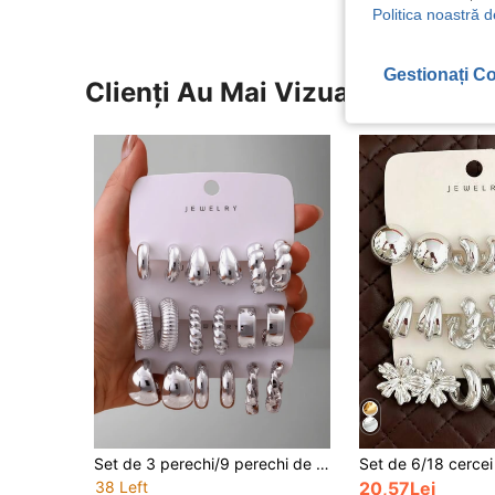
Politica noastră d
Gestionați Co
Clienți Au Mai Vizualizat
Set de 3 perechi/9 perechi de cercei rotunzi groși, argintii, cercei rotunzi non-alergenici pentru femei
38 Left
20,57Lei