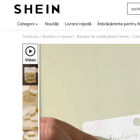
rochi
Use up 
Categorii
Noutăți
Livrare rapidă
Îmbrăcăminte pentru f
Domiciliu
Bijuterii si ceasuri
Bijuterii de modă pentru femei
Cerc
/
/
/
Video