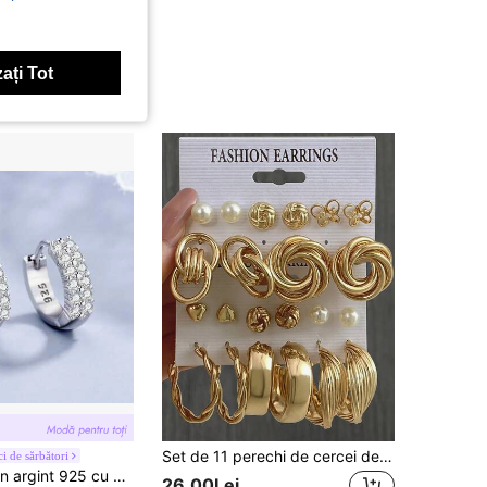
ați Tot
Set de 11 perechi de cercei de modă creativi, cercei din aliaj de perle artificiale, cercei inel din aluat prăjit antic, cercei fluture, cercei cu perle în formă de C, cercei geometrici, cercei în formă de inimă, cercei simpli creativi, potriviti pentru ținuta zilnică a femeilor
ci de sărbători
ijuterii de înaltă calitate, cu două rânduri de cristale
26,00Lei