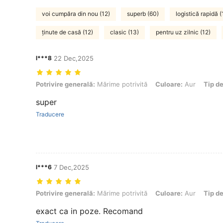
voi cumpăra din nou (12)
superb (60)
logistică rapidă (
ținute de casă (12)
clasic (13)
pentru uz zilnic (12)
l***8
22 Dec,2025
Potrivire generală: Mărime potrivită, Culoare: Aur, Tip de stil: Stil 4 (
Potrivire generală:
Mărime potrivită
Culoare:
Aur
Tip de
super
Traducere
l***6
7 Dec,2025
Potrivire generală: Mărime potrivită, Culoare: Aur, Tip de stil: Stilul 1
Potrivire generală:
Mărime potrivită
Culoare:
Aur
Tip de
exact ca in poze. Recomand