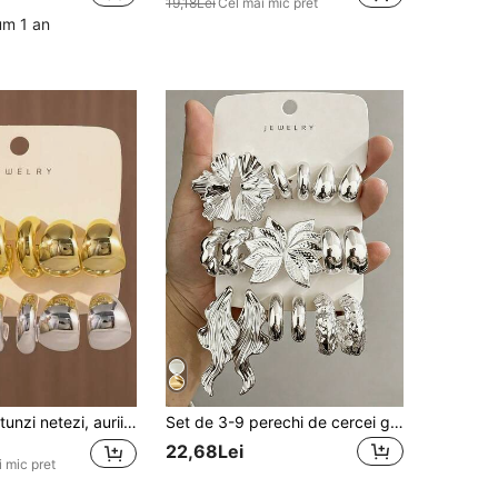
19,18Lei
Cel mai mic pret
cum 1 an
6-12 cercei rotunzi netezi, aurii și argintii, cu formă de lacrimă (fără ambalaj de carton) (împachetați în pungă)
Set de 3-9 perechi de cercei groși din argint, cercei groși din argint hipoalergenici pentru femei, set de cercei la modă cu elemente multiple
22,68Lei
 mic pret