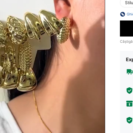
Stil
Ghi
Câștigă
Ex