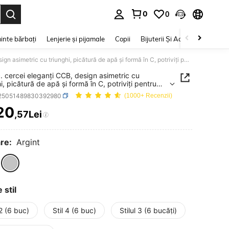
0
0
e. Press Enter to select.
inte bărbați
Lenjerie și pijamale
Copii
Bijuterii Și Accesorii
Frumu
18 buc. cercei eleganți CCB, design asimetric cu triunghi, picătură de apă și formă în C, potriviți pentru purtare zilnică, cadou ideal de sărbători
. cercei eleganți CCB, design asimetric cu
i, picătură de apă și formă în C, potriviți pentru
e zilnică, cadou ideal de sărbători
j25051489830392980
(1000+ Recenzii)
20
,57Lei
ICE AND AVAILABILITY
re:
Argint
 stil
 2 (6 buc)
Stil 4 (6 buc)
Stilul 3 (6 bucăți)