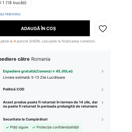
ul 1 (18 bucăți)
dul Mărimilor
ADAUGĂ ÎN COȘ
 până la
4
puncte SHEIN, calculate la finalizarea comenzii.
pediere către
Romania
Expediere gratuită(Comenzi ≥ 45,00Lei)
Livrare estimată:
5-13 Zile Lucrătoare
Politică COD
Acest produs poate fi returnat în termen de 14 zile, dar
nu poate fi returnat în perioada prelungită de returnare
Securitate la Cumpărături
Plăți sigure
Protecția confidențialității