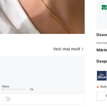
Descr
Informaț
Vezi mai mult
Mărim
Desp
Mare
Mulți 
1%