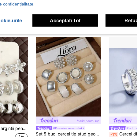
e confidențialitate.
okie-urile
Acceptați Tot
Refuz
Set de 6/18 cercei argintii pentru femei, include cercei cu șurub, cercei rotunzi în formă de C netezi, cercei rotunzi cu flori cu 5 petale, cercei rotunzi cu gheare de pisică, cercei rotunzi lați în formă de C, cercei rotunzi texturați în formă de C, set de cercei argintii la modă și eleganți/răcoritori, cadou excelent pentru prietene, iubite, mame.
#Povestea oceanului
#Sclipi
Set 5 buc. cercei tip stud geometrici cu stea și cerc, din perle false, nuanță argintie, stil vintage, dulci și fini, design de nișă premium minimalist, potriviți pentru femei, pentru banchet, petrecere, purtare zilnică și sărbători (fără cutie)
Cercei din argint 925 cu ac, b
-1%