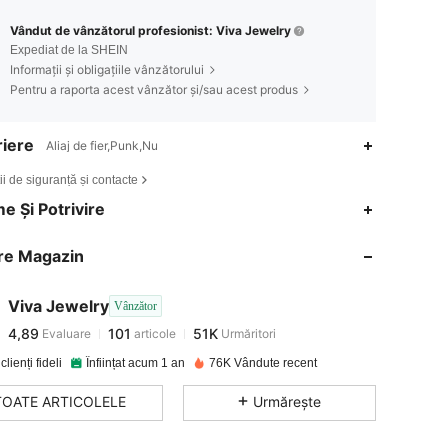
Vândut de vânzătorul profesionist: Viva Jewelry
Expediat de la SHEIN
Informații și obligațiile vânzătorului
Pentru a raporta acest vânzător și/sau acest produs
iere
Aliaj de fier,Punk,Nu
ii de siguranță și contacte
4,89
101
51K
e Și Potrivire
re Magazin
4,89
101
51K
Viva Jewelry
Vânzător
4,89
101
51K
Evaluare
articole
Urmăritori
s***a
a plătit
în urmă cu 1 zi
clienți fideli
Înființat acum 1 an
76K Vândute recent
4,89
101
51K
TOATE ARTICOLELE
Urmărește
4,89
101
51K