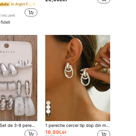
în Argint Femei Mansete pentru urechi
ndute
 mic pret
 fideli
6
 de 3-9 perechi de cercei la modă, argintii, de înaltă calitate, pentru femei, include flori, cercei rotunzi, elemente în formă de inimă, cercei vintage versatili, potriviți pentru purtare zilnică, banchet, întâlnire, cadou (cadou de înaltă calitate pentru prieteni, familie, surori), petrecere
1 pereche cercei tip dop din metal nuanță argintie, cu design multifilament și noduri, pentru femei
18,99Lei