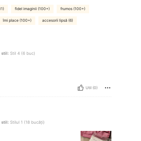
11)
fidel imaginii (100+)
frumos (100+)
îmi place (100+)
accesorii lipsă (6)
6 buc)
 stil:
Stil 4 (6 buc)
Util (0)
 (18 bucăți)
 stil:
Stilul 1 (18 bucăți)