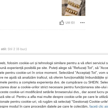
Util (0)
6 buc)
 stil:
Stil 2 (6 buc)
web, folosim cookie-uri și tehnologii similare pentru a vă oferi serviciul so
ună experiență posibilă pe site. Puteți alege să "Refuzați Tot", să "Acce
nțele pentru cookie-uri în orice moment. Selectând "Acceptați Tot", vom 
are ne ajută să analizăm traficul, să oferim funcționalități îmbunătățite 
lamele pentru a completa experiența dvs. de cumpărare cu SHEIN. Sele
Util (0)
ilizarea doar a cookie-urilor strict necesare pentru funcționarea site-ului
aceste cookie-uri modificând setările browserului dvs., dar acest lucru 
ză site-ul. Pentru a afla mai multe despre cookie-urile pe care le utiliz
 Recenzii
ționale pentru cookie-uri, vă rugăm să selectați "Gestionați Cookie-uril
despre modul în care procesăm datele pe care le colectăm,
faceți clic a