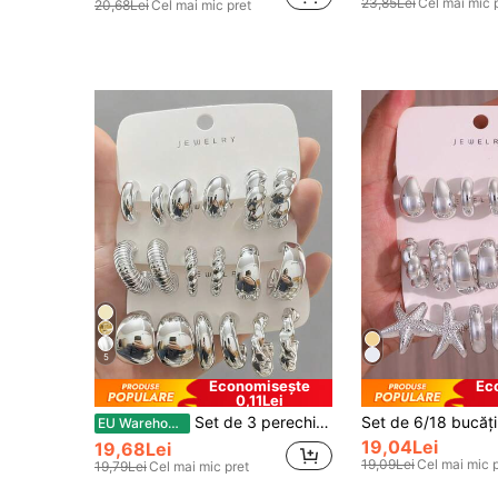
23,85Lei
Cel mai mic 
20,68Lei
Cel mai mic pret
5
Economisește
Ec
0,11Lei
Set de 3 perechi/9 perechi de cercei groși argintii pentru femei, cercei groși hipoalergenici, realizați din rășină ABS
EU Warehouse
19,04Lei
19,68Lei
19,09Lei
Cel mai mic 
19,79Lei
Cel mai mic pret