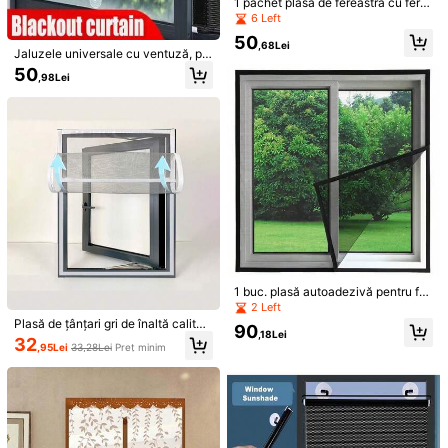
1 pachet plasă de fereastră cu ferm
Cantitate
oar, dimensiuni personalizate - rezi
6 Left
stentă la insecte, țânțari și praf, des
[Standard 30 mesh] 10 buc (Pachet de rezervă)
50
chidere/închidere ușoară, instalare
,68Lei
Jaluzele universale cu ventuză, pa
convenabilă pentru vară
rasolar, fără unghii, perdea opacă p
[Standard 30 mesh] 1 buc (Pachet de probă)
50
,98Lei
entru mașină, dormitor, bucătărie, bi
rou, perdele de umbrire a soarelui
[Criptat 50-mesh] 50 buc (Pachet familie)
Expediere către
Romania
Expediere gratuită(Comenzi ≥ 45,00Lei)
Livrare estimată:
5-13 Zile Lucrătoare
Returnări acceptate
Plată la livrare disponibilă · Plăți sigure · Protecția confidențialității
1 buc. plasă autoadezivă pentru fer
eastră cu sistem de fixare tip scai, i
2 Left
Vândut de vânzătorul profesionist: XDWJF și expediat de SHEIN
nstalare fără găurire, anti-țânțari și
Plasă de țânțari gri de înaltă calitat
90
anti-praf, densitate înaltă, pentru d
,18Lei
e, 1 buc., cu velcro, albă, cu finisaj
Informații și obligațiile vânzătorului
32
ormitorul de acasă
,95Lei
33,28Lei
Preț minim
alb, instalare ușoară pentru uși și fe
Pentru a raporta acest vânzător și/sau acest produs
restre, esențială pentru vară
Detalii Produs
Material:
PC