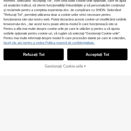
moment. Selectând "Acceptați Tot", vom seta toate cookie-urile opționale, care ne ajută
PETSIN 1 bucă Spray pentru curăța
rea dinților orali și respirația proasp
să analizăm traficul, să oferim funcționalități îmbunătățite și să personalizăm conținutul
#3 Cele mai vândute
în Îndepărtează petele și mirosurile de la animale
ătă pentru animalele de companie p
și reclamele pentru a completa experiența dvs. de cumpărare cu SHEIN. Selectând
23
entru eliminarea respirației urâte și
,26Lei
Arată articole similare pe stoc
Vizualizează tot
"Refuzați Tot", permiteți utilizarea doar a cookie-urilor strict necesare pentru
1 pachet plasă de țânțari autoadezi
controlul tartrului, aromă de îngheța
vă neagră - design clasic din plasă,
funcționarea site-ului nostru web. Puteți dezactiva aceste cookie-uri modificând setările
35
tă.
,62Lei
35,75Lei
Preț minim
dreptunghi invizibil, reutilizabilă și l
browserului dvs., dar acest lucru poate afecta modul în care funcționează site-ul.
avabilă, plasă de fereastră rezisten
Pentru a afla mai multe despre cookie-urile pe care le utilizăm și pentru a vă ajusta
tă la insecte și muște de vară
setările opționale pentru cookie-uri, vă rugăm să selectați "Gestionați Cookie-urile".
Cirelle
Pentru mai multe informații despre modul în care procesăm datele pe care le colectăm,
Cirelle 1/2 buc. Manual portabil pen
faceți clic aici pentru a vedea Politica noastră de confidențialitate.
tru îndepărtarea scamelor, aparat d
14
,43Lei
e ras pentru haine Fuzz pentru înde
1 rolă bandă autoadezivă pentru re
Refuzați Tot
Acceptați Tot
părtarea scamelor de pe haine, can
Ne pare rău, articolul are stoc epuizat.
pararea plaselor de fereastră, plast
20
apea, covor, pătură, păr de animale
,30Lei
ure de reparație pentru găuri în plas
de companie
a anti-insecte, potrivită pentru ușă
Gestionați Cookie-urile
STOC EPUIZAT
de cămin/plasă de perdele/reparare
a plaselor, bandă puternică autoad
ezivă pentru repararea plaselor de f
ereastră, poate repara rupturile și pl
aselor anti-insecte
1 set DIY autoadeziv insecte țânțari
protecție fereastră plasă pentru dor
2 Left
mitor, bucătărie, baie și toaletă fere
29
stre, poate fi tăiat liber, grădină în a
,08Lei