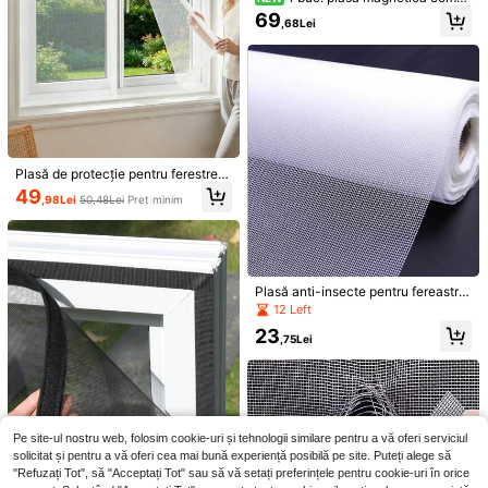
etă cu bandă auto-adezivă și band
69
,68Lei
ă auto-sigilantă, curtaină-plasă pe
ntru ușă anti-tantăși, anti-insecte ș
i anti-muște, din plasă rezistentă, p
Iluminare solară LED pentru gr
NEW
entru living, dormitor și uz casnic, c
ădină, lumini de grădină din fier artis
5 Left
u închidere magnetică și acces fără
tic gol, ratan bronz și negru, lumini s
mâini, accesoriu pentru ușă
80
olare de atmosferă pentru camping
,26Lei
Plasă de protecție pentru ferestre a
lbă cu fermoar, design cu fermoar c
49
,98Lei
50,48Lei
Preț minim
u deschidere și închidere, protecție
Economisește 0,64Lei
respirabilă împotriva insectelor, inst
alare ușoară fără găurire pentru div
25
erse ferestre
,92Lei
-2%
26,56Lei
Preț minim
YWkairen
Plasă anti-insecte pentru fereastră
TOOLTRIZ, acoperire largă, potrivit
12 Left
ă pentru repararea plaselor și a ușil
23
or glisante cu plasă, aplicabilă pent
,75Lei
ru terase, balcoane, grădini, ecrane
de intimitate pentru grădină, plase
anti-insecte, plasă din fibră de sticl
ă neagră, durabilă și vizibilă, tăiabil
ă, lavabilă, ușor de înlocuit/instalat/
DIY
Pe site-ul nostru web, folosim cookie-uri și tehnologii similare pentru a vă oferi serviciul
solicitat și pentru a vă oferi cea mai bună experiență posibilă pe site. Puteți alege să
PETSIN
"Refuzați Tot", să "Acceptați Tot" sau să vă setați preferințele pentru cookie-uri în orice