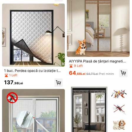
1buc Ușă cu ecran magnetic, Ușă pl
70
asă, Ușă plasă împotriva insectelor,
1 buc. perdea termoisolantă, reziste
,11Lei
-3%
Durabilă, prietenoasă cu animalele
72,98Lei
Preț minim
ntă la vânt și căldură, din material g
41
de companie/copii, se potrivește uși
,08Lei
ros dublu strat, protecție împotriva f
lor din față și ușilor glisante
rigului, impermeabilă, blackout și an
ti-soare, izolare fonică, pentru dorm
itor
AIYYIPA Plasă de țânțari magnetică
fără găurire cu panouri autoetanșe,
9 Left
design cu dungi maro cafea, despăr
1 buc. Perdea opacă cu izolație ter
64
țitor din plasă pentru țânțari, instala
,68Lei
64,71Lei
Preț minim
mică, perdea termică rezistentă la
1 Left
re ușoară pentru utilizare în interior/
vânt de iarnă, perdea izolatoare fon
137
exterior, barieră de insecte de vară
ică, parasolar cu protecție UV pentr
,98Lei
u baie, bucătărie, dormitor, etanșar
e pentru fereastră, izolație fonică o
pacă, instalare ușoară cu cârlig și b
uclă, nu necesită găurire
1 set plasă magnetică anti-țânțari p
entru fereastră, mărime reglabilă, re
32 Left
spirabilitate ridicată, fără găuri, inst
37
alare ușoară cu autoadeziv, materia
,32Lei
l din plasă de poliester, protecție ant
i-insecte pentru fereastra casei, de
sign cu închidere magnetică, potrivi
Paravan cu fermoar 1 bucată – Disp
tă pentru protecția ferestrelor și ușil
onibil în mai multe culori | Stil minim
2 Left