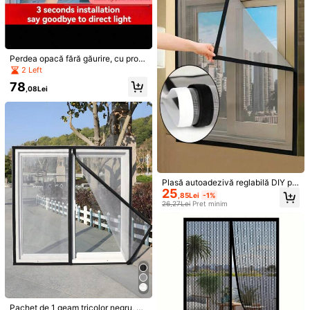
abil, stil boem, spălare manuală, uș
1 rolă de bandă autoadezivă pentru
ă despărțitoare anti-insecte | Plasă
repararea plaselor de plasă pentru g
39 Left
din nailon durabilă
1 buc. Plasă autoadezivă pentru fer
eamuri, potrivită pentru repararea u
eastră, plasă invizibilă anti-insecte
20
39
șilor de cămin/plaselor de perdele/p
,31Lei
,97Lei
pentru uz casnic în vară, ușor de ins
laselor de plasă, bandă adezivă put
talat
ernică pentru repararea plaselor de
Perdea opacă fără găurire, cu prote
plasă pentru geamuri, repară rupturi
cție UV și funcție de izolare termic
2 Left
le și plasele de insecte (Numărul de
ă, jaluzea opacă ușor de instalat, p
78
secvență și culoarea pot varia din c
otrivită pentru interior, birou, paraso
,08Lei
auza diferențelor de lot. Ne cerem s
lar auto
cuze pentru orice inconvenient cau
zat.)
Plasă autoadezivă reglabilă DIY pe
25
ntru ferestre, perdea detașabilă din
,85Lei
-1%
plasă de fibră de sticlă cu cârlige și
26,27Lei
Preț minim
bucle, se potrivește majorității feres
trelor, rezistentă la insecte, țânțari ș
i zgârieturi de animale de compani
e, decorațiune pentru dormitor, livin
g, bucătărie, casă
Perdea opacă pentru baie cu ventu
1 buc. perdea termică de iarnă pentr
ză, perdea decorativă pentru balco
u fereastră, caldă, anti-vânt, cu eta
1 Left
29
,69Lei
n pentru dormitor
nșare anti-frig, izolantă fonic și opa
70
că, compatibilă cu ferestre cu plasă
,28Lei
Pachet de 1 geam tricolor negru, al