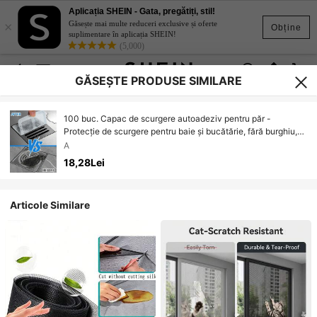
Aplicația SHEIN - Gata, pregătiți, stil!
×
Găsește mai multe reduceri exclusive și oferte
Obține
suplimentare în aplicația SHEIN!
(5,000)
GĂSEȘTE PRODUSE SIMILARE
100 buc. Capac de scurgere autoadeziv pentru păr -
Protecție de scurgere pentru baie și bucătărie, fără burghiu,
plasă de plastic de unică folosință anti-blocare, capac de
A
scurgere pentru cadă de duș (design 2 în 1), sită de păr pentru
18,28Lei
scurgerea căzii de baie, instalare fără burghiu, ușor de
instalat, design compact, filtru ușor, locuințe în apartament
Articole Similare