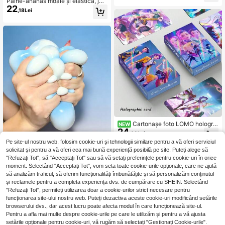
Pâine-ananas moale și elastică, juc
ensionarea mâinilor, jucărie de Pașt
22
ărie anti-stres cu creștere lentă și st
e, jucărie de strâns, pentru relaxare,
,18Lei
rânși ușor, potrivită pentru adolesce
cadou de petrecere, pentru pungi c
nți și tineri adulți, galben/roz, esteti
u surprize și premii, pentru zile de n
că
aștere, idee de cadou
Cartonașe foto LOMO holograf
NEW
24
ice laser cu grup de vrăjitoare Hunt
,08Lei
er Witch, stil K-Pop cartoon, cu pers
1 buc. bilă de stres Daifuku squishy
Pe site-ul nostru web, folosim cookie-uri și tehnologii similare pentru a vă oferi serviciul
onajele Lumi, Mila și Zoe, suprafață
35
cu fluid, 10 cm, extra mare, jucărie a
,78Lei
solicitat și pentru a vă oferi cea mai bună experiență posibilă pe site. Puteți alege să
lucioasă, carduri colecționabile, pot
nti-stres cu revenire lentă, textură ti
"Refuzați Tot", să "Acceptați Tot" sau să vă setați preferințele pentru cookie-uri în orice
rivite pentru întâlniri de fani, decora
p noroi, cadou surpriză de zi de naș
re albume și materiale pentru scrap
moment. Selectând "Acceptați Tot", vom seta toate cookie-urile opționale, care ne ajută
tere
book, cadou colecționabil excelent
să analizăm traficul, să oferim funcționalități îmbunătățite și să personalizăm conținutul
pentru fani K-Pop adolescenți
și reclamele pentru a completa experiența dvs. de cumpărare cu SHEIN. Selectând
"Refuzați Tot", permiteți utilizarea doar a cookie-urilor strict necesare pentru
funcționarea site-ului nostru web. Puteți dezactiva aceste cookie-uri modificând setările
browserului dvs., dar acest lucru poate afecta modul în care funcționează site-ul.
Pentru a afla mai multe despre cookie-urile pe care le utilizăm și pentru a vă ajusta
setările opționale pentru cookie-uri, vă rugăm să selectați "Gestionați Cookie-urile".