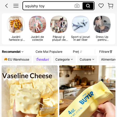
squisy
squishies
sqiushy
Jucării
Jucării de
Păpuși și
Sport și jocuri
Dress Up
fantezie și
colecție
plușuri de
în aer liber
pentru
farse
colecție
petrecere
Recomandat
Cele Mai Populare
Preț
Filtrare
EU Warehouse
Categorie
Culoare
Alimentare