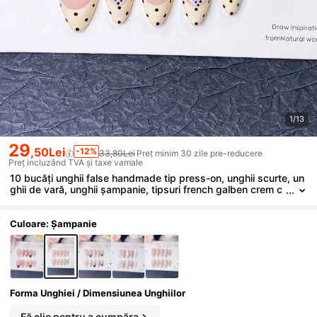
1/13
29
,50Lei
-12%
33,80Lei
Preț minim 30 zile pre-reducere
Preț incluzând TVA și taxe vamale
10 bucăți unghii false handmade tip press-on, unghii scurte, un
ghii de vară, unghii șampanie, tipsuri french galben crem c
u buline, decorate cu accente 3D flori albe cu pete negre și
centre aurii, perfecte pentru purtare zilnică, întâlniri și ocazii de
primăvară/vară
Culoare: Șampanie
Forma Unghiei / Dimensiunea Unghiilor
Fă clic pentru a cumpăra