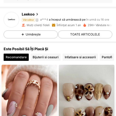
5.3K Urmăritori
4,84
Leekoo
a***4
a început să urmărească pe
în urmă cu 16 ore
Vânzător
l***8
navighează
5.3K Urmăritori
4,84
Mulți clienți fideli
Înființat acum 1 an
29K+ Vândute recent
Urmărește
TOATE ARTICOLELE
5.3K Urmăritori
4,84
Este Posibil Să Îți Placă Și
5.3K Urmăritori
4,84
Recomandare
Bijuterii si ceasuri
Infatisare si accesorii
Pantofi
5.3K Urmăritori
4,84
5.3K Urmăritori
4,84
5.3K Urmăritori
4,84
5.3K Urmăritori
4,84
5.3K Urmăritori
4,84