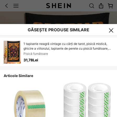
GĂSEȘTE PRODUSE SIMILARE
1 tapiserie neagră vintage cu cărți de tarot, pisică mistică,
ghicire a viitorului, tapiserie de perete cu pisică fumătoare,
potrivită pentru decorul casei, decorul dormitorului | Tapiserie
Pisică fumătoare
modernă | Material poliester
31,78Lei
Articole Similare