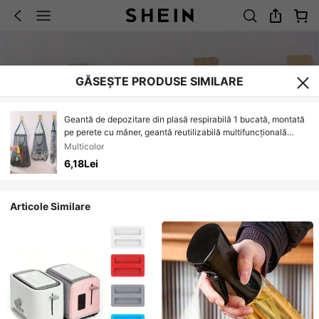
GĂSEȘTE PRODUSE SIMILARE
Geantă de depozitare din plasă respirabilă 1 bucată, montată
pe perete cu mâner, geantă reutilizabilă multifuncțională
pentru fructe și legume, organizator și depozitare pentru
Multicolor
casă, accesorii de bucătărie, coșuri, cutii și containere,
6,18Lei
accesorii pentru articole esențiale pentru casă
Articole Similare