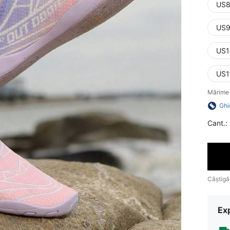
US8
US9
US1
US1
Mărime 
Ghi
Cant.:
Câștigă
Ex