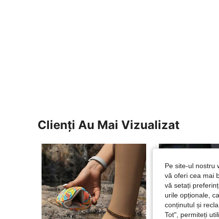
Clienți Au Mai Vizualizat
Pe site-ul nostru 
vă oferi cea mai b
vă setați preferi
urile opționale, c
conținutul și rec
Tot", permiteți ut