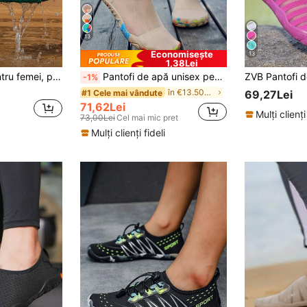
13
Economisește
13
1,38Lei
Pantofi de apă pentru femei, pantofi de plajă unisex ușori cu uscare rapidă, pantofi sport barefoot, pantofi de înot și apă, pantofi pentru trekking în râu
Pantofi de apă unisex pentru înot, plajă, scufundări, șosete aquatice cu talpă moale, antiderapante și antităiere
-1%
în €13.50-€18 Pantofi de exterior pentru femei
#1 Cele mai vândute
69,27Lei
71,62Lei
Mulți clienți
73,00Lei
Cel mai mic pret
Mulți clienți fideli