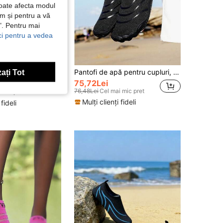
poate afecta modul
ăm și pentru a vă
e". Pentru mai
ici pentru a vedea
ale, pantofi de plajă pentru femei cu talpă moale pentru înot, scufundări, activități în aer liber, uscare rapidă, vară, antiderapanți, respirabili
Pantofi de apă pentru cupluri, pantofi de plajă pentru exterior, pantofi de înot și scufădat pentru bărbați, pantofi de vad antiderapanți pentru cupluri, trekking și alpinism, cu uscare rapidă
ați Tot
75,72Lei
76,48Lei
Cel mai mic pret
 mic pret
Mulți clienți fideli
 fideli