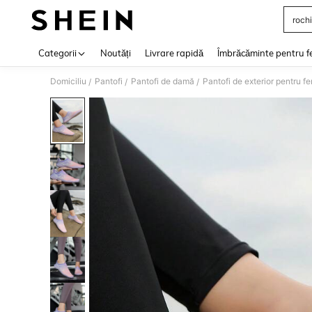
rochi
Use up 
Categorii
Noutăți
Livrare rapidă
Îmbrăcăminte pentru f
Domiciliu
Pantofi
Pantofi de damă
Pantofi de exterior pentru f
/
/
/