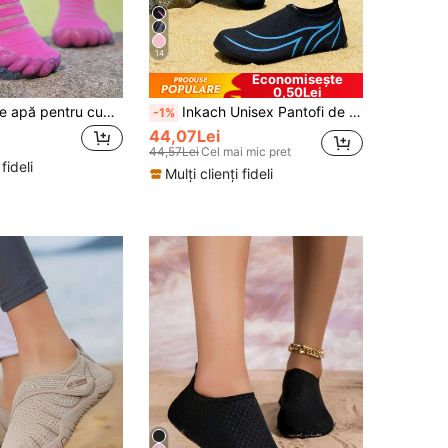
14
Economisește
0,50Lei
ZVB Pantofi de apă pentru cupluri, potriviți pentru pasionații de picioarele goale, pantofi de plajă cu talpă moale pentru femei pentru înot, scufundări, sandale de vară cu uscare rapidă în aer liber, pantofi de apă pentru pescuit, pantofi de vad respirabili
Inkach Unisex Pantofi de apă cu uscare rapidă, pantofi de yoga respirabili pentru fitness în interior, șosete aquatice pentru exterior pentru plajă, înot, drumeții
-1%
44,07Lei
44,57Lei
Cel mai mic pret
 fideli
Mulți clienți fideli