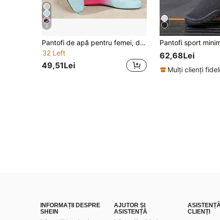
5
Pantofi de apă pentru femei, design cu imprimeu gradient, se usucă rapid, anti-derapanți, potriviți pentru sport, activități în aer liber, yoga, plajă și vacanță
32 Left
62,68Lei
49,51Lei
Mulți clienți fidel
INFORMAȚII DESPRE
AJUTOR ȘI
ASISTENȚ
SHEIN
ASISTENȚĂ
CLIENȚI