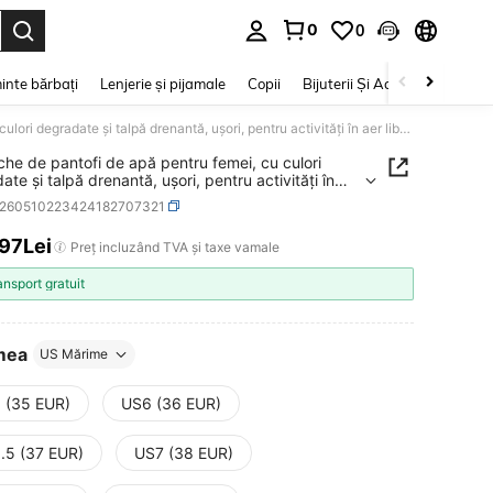
0
0
e. Press Enter to select.
inte bărbați
Lenjerie și pijamale
Copii
Bijuterii Și Accesorii
Frumu
1 pereche de pantofi de apă pentru femei, cu culori degradate și talpă drenantă, ușori, pentru activități în aer liber în râu, potriviți pentru plajă, înot și surfing, perfecți pentru vacanța de vară
che de pantofi de apă pentru femei, cu culori
te și talpă drenantă, ușori, pentru activități în
er în râu, potriviți pentru plajă, înot și surfing,
x260510223424182707321
ți pentru vacanța de vară
,97Lei
ICE AND AVAILABILITY
Preț incluzând TVA și taxe vamale
ansport gratuit
mea
US Mărime
 (35 EUR)
US6 (36 EUR)
.5 (37 EUR)
US7 (38 EUR)