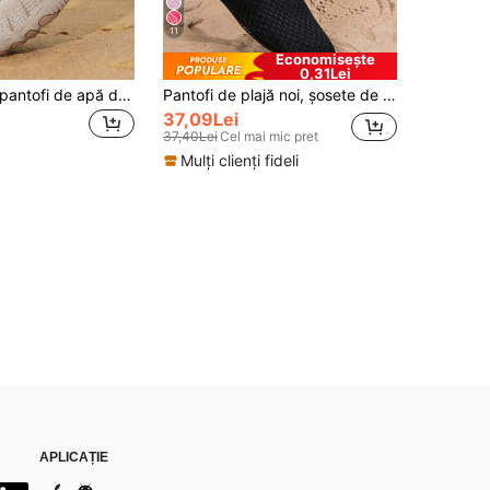
11
Economisește
0,31Lei
1 pereche de pantofi de apă de vară pentru femei, cu model dungat, design cu cataramă, pantofi de înot cu cinci degete, cu uscare rapidă, joasă, antiderapanți, pentru drumeții în aer liber, tip barefoo
Pantofi de plajă noi, șosete de apă antiderapante, pantofi de alergare respirabili, pantofi de scufă cu talpă moale, unisex pentru parc acvatic, pantofi de snorkeling anti-taietură, cu uscare rapidă
37,09Lei
37,40Lei
Cel mai mic pret
Mulți clienți fideli
APLICAȚIE