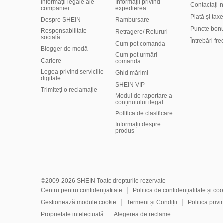
Informații legale ale
Informații privind
Contactați-
companiei
expedierea
Plată și taxe
Despre SHEIN
Rambursare
Puncte bon
Responsabilitate
Retragere/ Retururi
socială
Întrebări fr
Cum pot comanda
Blogger de modă
Cum pot urmări
Cariere
comanda
Legea privind serviciile
Ghid mărimi
digitale
SHEIN VIP
Trimiteți o reclamație
Modul de raportare a
conținutului ilegal
Politica de clasificare
​Informații despre
produs
©2009-2026 SHEIN Toate drepturile rezervate
Centru pentru confidențialitate
Politica de confidențialitate și coo
Gestionează module cookie
Termeni și Condiții
Politica privi
Proprietate intelectuală
Alegerea de reclame