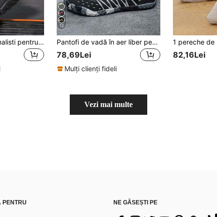
12
Pantofi sport minimalisti pentru femei, pantofi sport pentru apă, ținute de plajă, papuci de plajă pentru femei
Pantofi de vadă în aer liber pentru bărbați și femei, pantofi de pescuit de vară antiderapanți respirabili cu uscare rapidă, pantofi de apă casual ușori cu suprafață din plasă
78,69Lei
82,16Lei
i
Mulți clienți fideli
Vezi mai multe
Ă PENTRU
NE GĂSEȘTI PE