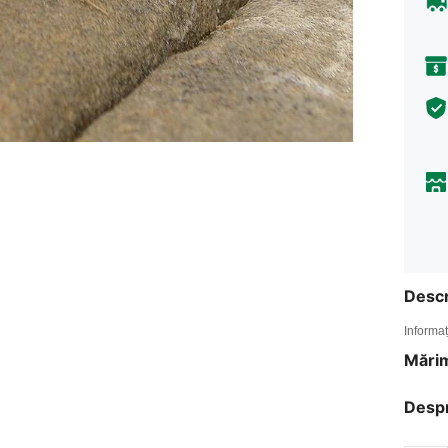
Descr
Informaț
Mărim
Desp