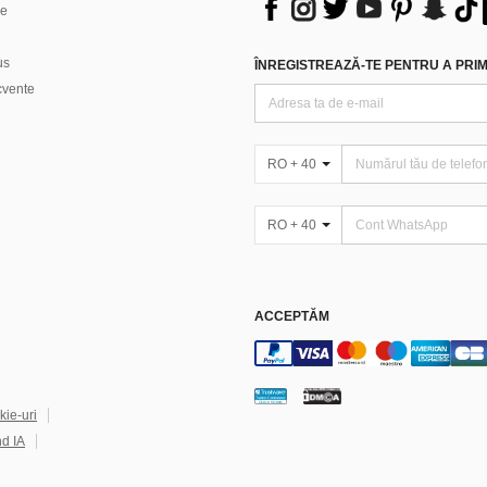
ne
us
ÎNREGISTREAZĂ-TE PENTRU A PRIMI
ecvente
RO + 40
RO + 40
ACCEPTĂM
kie-uri
nd IA