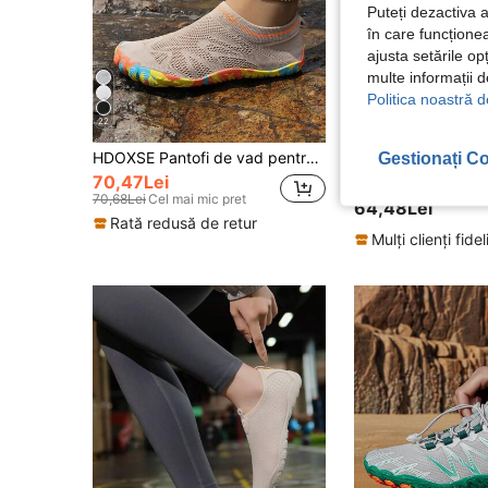
Puteți dezactiva 
în care funcționea
ajusta setările op
multe informații 
Politica noastră d
22
4
HDOXSE Pantofi de vad pentru femei, pantofi de plajă cu uscare rapidă, antiderapanți pentru plimbări pe plajă, înot, pescuit, ușori și respirabili
Gestionați Co
70,47Lei
#3 Cele mai vândute
70,68Lei
Cel mai mic pret
64,48Lei
Rată redusă de retur
Mulți clienți fidel