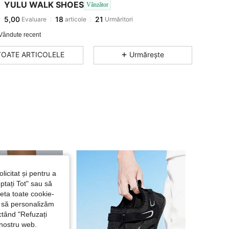
YULU WALK SHOES
Vânzător
5,00
18
21
Evaluare
articole
Urmăritori
Vândute recent
TOATE ARTICOLELE
Urmărește
licitat și pentru a
ptați Tot" sau să
seta toate cookie-
și să personalizăm
ctând "Refuzați
 nostru web.