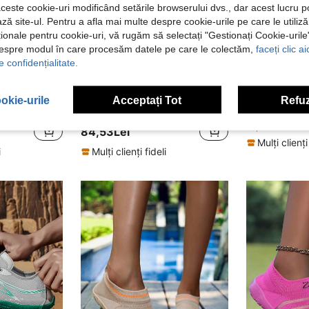
aceste cookie-uri modificând setările browserului dvs., dar acest lucru 
ză site-ul. Pentru a afla mai multe despre cookie-urile pe care le utiliz
ționale pentru cookie-uri, vă rugăm să selectați "Gestionați Cookie-uril
despre modul în care procesăm datele pe care le colectăm,
faceți clic a
e confidențialitate.
4
14
Pantofi de plajă unisex pentru exterior, pantofi de apă respirabili, pantofi anti-alunecare pentru înot și rafting, pantofi pentru yoga și fitness pentru interior
1 pereche de pantofi de apă cu dungi pentru femei, pantofi de plajă rezistenți și antiderapanți, talpă moale ușoară, potriviți pentru plajă, petrecere, camping, pescuit, urmărirea pârâurilor, sporturi nautice
ZVB Pantofi de apă pentru cupluri, potriviți pentru iubitorii de picioarele go
okie-urile
Acceptați Tot
Refuz
-1%
37 Left
în stil sportiv Alegeri de ținute
67,96Lei
68,99Lei
Cel mai
84,53Lei
Mulți clienți
i
Mulți clienți fideli