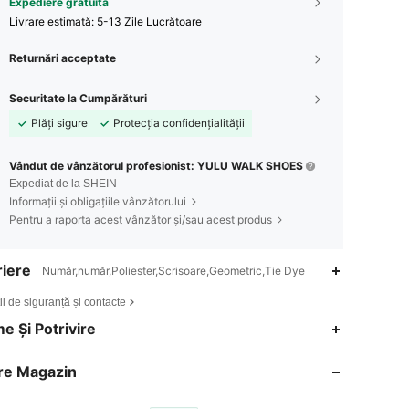
Expediere gratuită
Livrare estimată:
5-13 Zile Lucrătoare
Returnări acceptate
Securitate la Cumpărături
Plăți sigure
Protecția confidențialității
Vândut de vânzătorul profesionist: YULU WALK SHOES
Expediat de la SHEIN
Informații și obligațiile vânzătorului
Pentru a raporta acest vânzător și/sau acest produs
iere
Număr,număr,Poliester,Scrisoare,Geometric,Tie Dye
ii de siguranță și contacte
e Și Potrivire
re Magazin