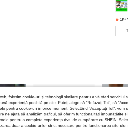
1K+ 
web, folosim cookie-uri și tehnologii similare pentru a vă oferi serviciul so
ună experiență posibilă pe site. Puteți alege să "Refuzați Tot", să "Acce
nțele pentru cookie-uri în orice moment. Selectând "Acceptați Tot", vom 
are ne ajută să analizăm traficul, să oferim funcționalități îmbunătățite 
lamele pentru a completa experiența dvs. de cumpărare cu SHEIN. Sele
ilizarea doar a cookie-urilor strict necesare pentru funcționarea site-ului