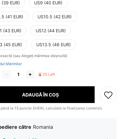
 (39 EUR)
US9 (40 EUR)
.5 (41 EUR)
US10.5 (42 EUR)
1 (43 EUR)
US12 (44 EUR)
3 (45 EUR)
US13.5 (46 EUR)
exactă (sau Alegeți mărimea obișnuită)
dul Mărimilor
35 Left
ADAUGĂ ÎN COȘ
 până la
13
puncte SHEIN, calculate la finalizarea comenzii.
pediere către
Romania