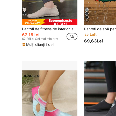
Economisește
8
0,08Lei
Pantofi de fitness de interior, antiderapanți și silențioși pentru femei, potriviți pentru coarda de sărit, banda de alergare, genuflexiuni, yoga, drumeții, alpinism, plajă, sporturi nautice în aer liber, vară, papuci de damă
62,18Lei
25 Left
62,26Lei
Cel mai mic pret
69,63Lei
Mulți clienți fideli