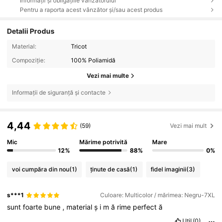
Informații și obligațiile vânzătorului
Pentru a raporta acest vânzător și/sau acest produs
Detalii Produs
Material:
Tricot
Compoziție:
100% Poliamidă
Vezi mai multe
Informații de siguranță și contacte
4,44
(59)
Vezi mai mult
Mic
Mărime potrivită
Mare
12%
88%
0%
voi cumpăra din nou
(1)
ținute de casă
(1)
fidel imaginii
(3)
s***1
Culoare: Multicolor / mărimea: Negru-7XL
sunt
foarte
bune
,
material
ș
i
m
ă
rime
perfect
ă
Util
(0)