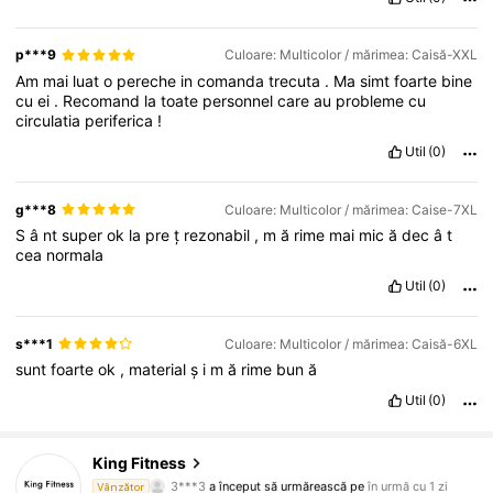
p***9
Culoare: Multicolor / mărimea: Caisă-XXL
Am
mai
luat
o
pereche
in
comanda
trecuta
.
Ma
simt
foarte
bine
cu
ei
.
Recomand
la
toate
personnel
care
au
probleme
cu
circulatia
periferica
!
Util
(0)
g***8
Culoare: Multicolor / mărimea: Caise-7XL
S
â
nt
super
ok
la
pre
ț
rezonabil
,
m
ă
rime
mai
mic
ă
dec
â
t
cea
normala
Util
(0)
s***1
Culoare: Multicolor / mărimea: Caisă-6XL
sunt
foarte
ok
,
material
ș
i
m
ă
rime
bun
ă
Util
(0)
219 Urmăritori
4,71
King Fitness
3***3
a început să urmărească pe
în urmă cu 1 zi
Vânzător