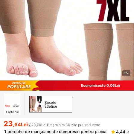
1/7
Economisește 0,06Lei
Șosete
atletice
1
articole
23
,64Lei
23,70Lei
Preț minim 30 zile pre-reducere
1 pereche de manșoane de compresie pentru picioa
4,44