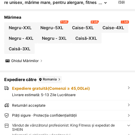
re unisex, mărime mare, pentru alergare, fitnes
(59)
s, cumpărături și purtare casual, șosete de com
presie înaltă pentru gambă (Atenție: nu sunt recoma
ndate pentru persoanele sensibile la presiune)
Mărimea
9 left
8 left
5 left
Negru-XXL
Negru-5XL
Caise-5XL
Caise-4XL
Negru - 4XL
Negru - 3XL
Caisă-XXL
Caisă-3XL
Ghidul Mărimilor
Expediere către
Romania
Expediere gratuită(Comenzi ≥ 45,00Lei)
Livrare estimată:
5-13 Zile Lucrătoare
Returnări acceptate
Plăți sigure · Protecția confidențialității
Vândut de vânzătorul profesionist: King Fitness și expediat de
SHEIN