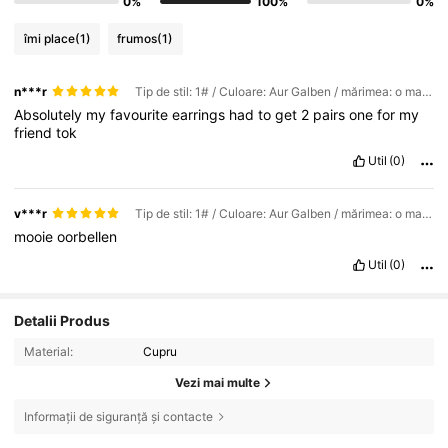
0%
100%
0%
îmi place
(1)
frumos
(1)
n***r
Tip de stil: 1# / Culoare: Aur Galben / mărimea: o marime
Absolutely
my
favourite
earrings
had
to
get
2
pairs
one
for
my
friend
tok
Util
(0)
v***r
Tip de stil: 1# / Culoare: Aur Galben / mărimea: o marime
mooie
oorbellen
Util
(0)
Detalii Produs
Material:
Cupru
Vezi mai multe
Informații de siguranță și contacte