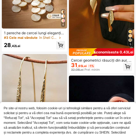
4
1 pereche de cercei lungi eleganți î
n stil vintage, aur mat, cu formă rotu
#3 Cele mai vândute
în Shell Cercei femei
ndă și lacrima de scoică albă, cu ci
28
5
ucuri, pentru vacanțele de vară la pl
,42Lei
ajă ale femeilor
Economisește 0,43Lei
Cercei geometrici răsuciți din aur, p
31
otriviți pentru femei
,65Lei
-1%
32,08Lei
Preț minim
Pe site-ul nostru web, folosim cookie-uri și tehnologii similare pentru a vă oferi serviciul
solicitat și pentru a vă oferi cea mai bună experiență posibilă pe site. Puteți alege să
"Refuzați Tot", să "Acceptați Tot" sau să vă setați preferințele pentru cookie-uri în orice
moment. Selectând "Acceptați Tot", vom seta toate cookie-urile opționale, care ne ajută
să analizăm traficul, să oferim funcționalități îmbunătățite și să personalizăm conținutul
și reclamele pentru a completa experiența dvs. de cumpărare cu SHEIN. Selectând