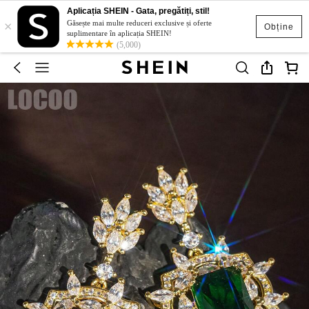
Aplicația SHEIN - Gata, pregătiți, stil!
×
Găsește mai multe reduceri exclusive și oferte
Obține
suplimentare în aplicația SHEIN!
(5,000)