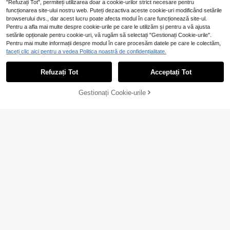
"Refuzați Tot", permiteți utilizarea doar a cookie-urilor strict necesare pentru
funcționarea site-ului nostru web. Puteți dezactiva aceste cookie-uri modificând setările
1 pereche de cercei cu zirconiu cub
browserului dvs., dar acest lucru poate afecta modul în care funcționează site-ul.
ic pentru femei, bijuterii cadou pentr
22
Pentru a afla mai multe despre cookie-urile pe care le utilizăm și pentru a vă ajusta
,38Lei
u nuntă, logodare și aniversare
setările opționale pentru cookie-uri, vă rugăm să selectați "Gestionați Cookie-urile".
Pentru mai multe informații despre modul în care procesăm datele pe care le colectăm,
1 pereche de cercei tip stud ch
faceți clic aici pentru a vedea Politica noastră de confidențialitate.
NEW
armant cu zirconiu cubic pentru fe
21
,48Lei
mei, bijuterii pentru nuntă, logodare
Refuzați Tot
Acceptați Tot
și petrecere, cadou de Ziua Îndrăgo
stiților
Gestionați Cookie-urile
ADAUGĂ ÎN COȘ
Glite
1 pereche de cercei eleganți, minim
aliști, cu două inele, tip drop, pentru
1 Left
femei - accesoriul perfect pentru a l
30
umina ținutele de serviciu, de navet
,78Lei