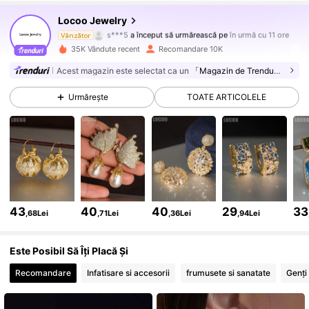
13K Urmăritori
4,87
Locoo Jewelry
s***5
a început să urmărească pe
în urmă cu 11 ore
Vânzător
l***o
navighează
35K Vândute recent
Recomandare 10K
13K Urmăritori
4,87
Acest magazin este selectat ca un
「Magazin de Trenduri」
13K Urmăritori
4,87
Urmărește
TOATE ARTICOLELE
13K Urmăritori
4,87
13K Urmăritori
4,87
13K Urmăritori
4,87
43
40
40
29
33
,68Lei
,71Lei
,36Lei
,94Lei
13K Urmăritori
4,87
Este Posibil Să Îți Placă Și
13K Urmăritori
4,87
Recomandare
Infatisare si accesorii
frumusete si sanatate
Genți
13K Urmăritori
4,87