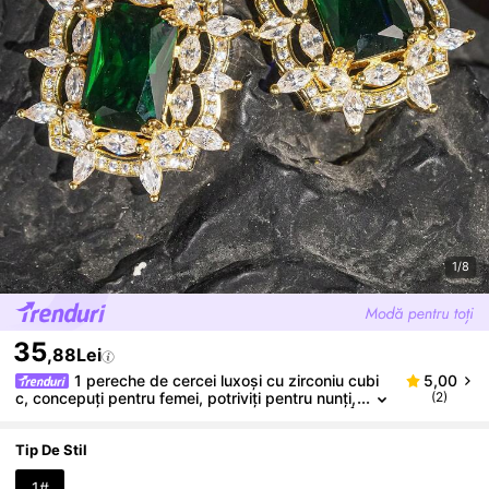
1/8
35
,88Lei
1 pereche de cercei luxoși cu zirconiu cubi
5,00
c, concepuți pentru femei, potriviți pentru nunți,
(2)
logodne, petreceri aniversare, cadouri de Ziua Î
ndrăgostiților
Tip De Stil
1#