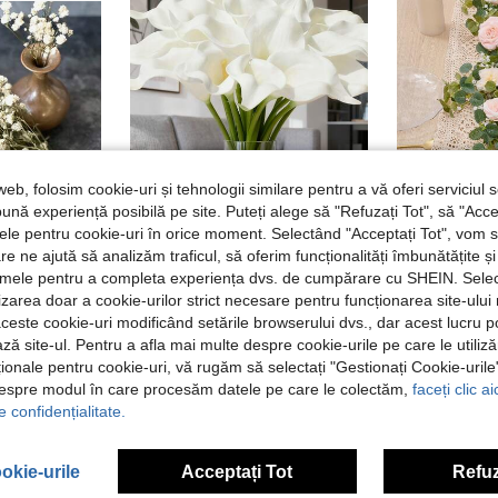
web, folosim cookie-uri și tehnologii similare pentru a vă oferi serviciul so
ună experiență posibilă pe site. Puteți alege să "Refuzați Tot", să "Acce
nțele pentru cookie-uri în orice moment. Selectând "Acceptați Tot", vom 
are ne ajută să analizăm traficul, să oferim funcționalități îmbunătățite 
11
7
lamele pentru a completa experiența dvs. de cumpărare cu SHEIN. Sele
25/50/100/150/300 buc. flori artificiale mini Gypsophila și altele, potrivite pentru matrițe din rășină, DIY handmade, buchete colorate pentru accesorii de păr, coroane de nuntă, aranjamente florale de masă, decor pentru casă; buchete crem-alb pentru accesorii de păr, coroane de nuntă, aranjamente florale de masă, amenajare interioară soft
Flori artificiale alb, roșu, bej, albastru, roz, portocaliu, galben, verde, negru, flori artificiale de crin Calla din mătase 13.4" pentru Ziua Mamei, Paște, bucătărie de acasă și nuntă, potrivite pentru nuntă, recuzită pentru fundalul miresei, buchet, corsaj, floare de mână, arc, cadou, centru de masă pentru restaurant, umplutură pentru buchet, Ziua Recunoștinței, întoarcerea la școală, Ziua Îndrăgostiților, Ziua Profesorului, buchet de flori artificiale, accesorii pentru cameră, dormitor, grădină, flori proaspete pentru acasă, nuntă, grădină, decor pentru nuntă, aniversare, dormitor, accesorii pentru dormitor, flori proaspete, cadou de aniversare, cadou, accesorii pentru nuntă de acasă
1
EU Warehouse
EU Warehouse
ilizarea doar a cookie-urilor strict necesare pentru funcționarea site-ului
în Decorațiuni artificiale în stil portocaliu Deco
#1 Cele mai vândute
aceste cookie-uri modificând setările browserului dvs., dar acest lucru 
73,86Lei
ză site-ul. Pentru a afla mai multe despre cookie-urile pe care le utiliz
15,58Lei
ționale pentru cookie-uri, vă rugăm să selectați "Gestionați Cookie-uril
despre modul în care procesăm datele pe care le colectăm,
faceți clic a
e confidențialitate.
okie-urile
Acceptați Tot
Refuz