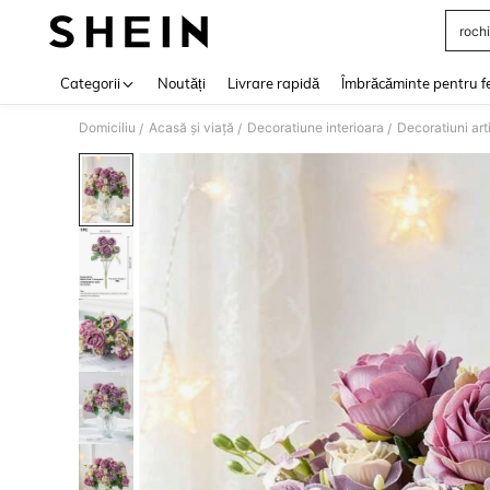
rochi
Use up 
Categorii
Noutăți
Livrare rapidă
Îmbrăcăminte pentru f
Domiciliu
Acasă și viață
Decoratiune interioara
Decoratiuni arti
/
/
/