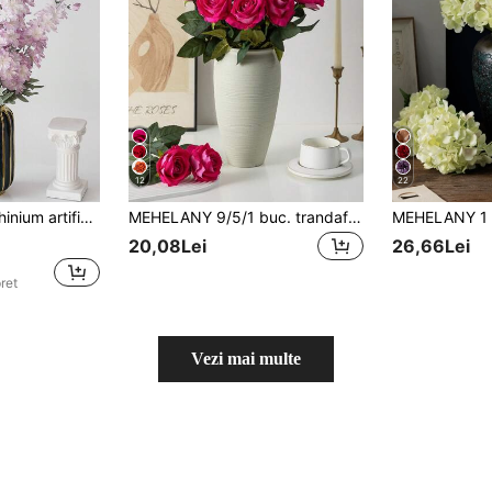
12
22
cor de masă în vază, Ziua Îndrăgostiților, cadou, aniversare, absolvire, întoarcere la școală, decor de cameră, rechizite școlare
MEHELANY 9/5/1 buc. trandafiri artificiali roz închis, buchet de mireasă artificial cu textură de catifea falsă, decor pentru casă, nuntă și petrecere, decor pentru cameră, accesorii pentru decorarea cu flori artificiale, nuntă în aer liber, petrecere de zi de naștere, decor pentru centrul mesei, decor interior și exterior, decor pentru aranjament floral în vază
20,08Lei
26,66Lei
ret
Vezi mai multe