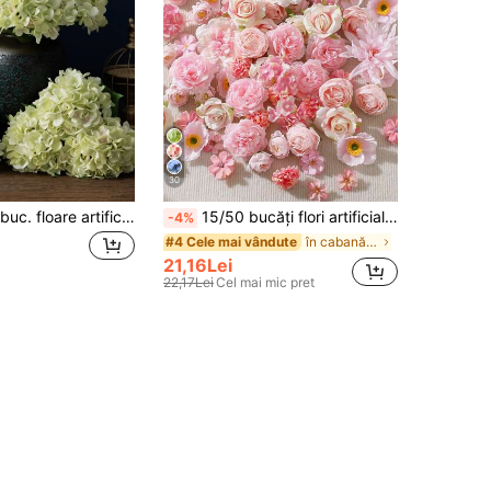
30
MEHELANY 1 buc. floare artificială de hortenzie verde deschis, floare artificială realistă din mătase de înaltă calitate, potrivită pentru buchet de nuntă DIY, petrecere, decorare de toamnă pentru casă, living, bucătărie, grădină, hotel și birou, decorare DIY pentru sezonul recoltei de Ziua Reciului, decorare DIY pentru arc și ghirlandă, cadou pentru fete
15/50 bucăți flori artificiale roz - flori false, potrivite pentru coroane DIY, buchete de nuntă, decor pentru petreceri, centru de masă pentru casă, cadouri de Ziua Mamei/Înapte la școală/Ziua Îndrăgostiților, pentru tot anul
-4%
în cabană Decorațiuni artificiale&Decorațiuni arti
#4 Cele mai vândute
21,16Lei
22,17Lei
Cel mai mic pret