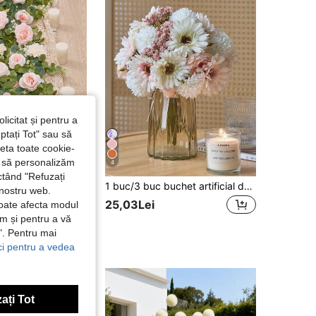
licitat și pentru a
ptați Tot" sau să
seta toate cookie-
și să personalizăm
4
ctând "Refuzați
 buc. Flori artificiale romantice roz, viță de vie, coroană modernă de flori artificiale pentru petrecere, Ziua Îndrăgostiților, cadou
1 buc/3 buc buchet artificial de păpădie, bujor, margarete, buchet de flori de mătase, buchet de mireasă, decor pentru casă, birou, baie, bucătărie, masă, Ziua Îndrăgostiților, ziua de naștere, absolvire, decorațiune de toamnă
 nostru web.
25,03Lei
poate afecta modul
ăm și pentru a vă
e". Pentru mai
ici pentru a vedea
ați Tot