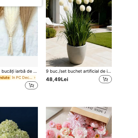
38/60/80/110 bucăți iarbă de pampas artificială albă pentru decor, 17.3 inch, buchet mic de trestie falsă cu pene, stil boem, pentru vază de nuntă, decorarea coroanelor, decor de dormitor, nuntă boemă, cadou de Ziua Mamei, potrivit pentru Halloween, Crăciun, casă estetică
9 buc./set buchet artificial de iarbă de ceapă, plante false realiste, îngrijire ușoară, fără întreținere, potrivite pentru decorarea nunții, aniversări, Ziua Recunoștinței, Crăciun, decor interior/exterior, casă, aranjamente florale, organizarea evenimentelor
în PC Decorațiuni artificiale&Decorațiuni artifici
ndute
48,49Lei