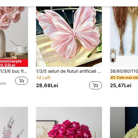
onomisește
0,32Lei
/3/6 buc flori artificiale de bujor din mătase cu tulpini lungi, potrivite pentru nuntă, decor de sărbătoare, aranjament floral DIY, decor de casă pentru sufragerie, dormitor, sufragerie, cadou de ziua de naștere, ceremonie de absolvire, rechizite pentru întoarcerea la școală
1/3/5 seturi de fluturi artificiali 3D eleganți, mari, recuzită pentru fotografie, decor pentru nuntă, potriviți pentru nuntă, spații exterioare, dormitor, atmosferă de sărbătoare, decor pentru casă și exterior
14 Left
#2 Cele mai vâ
pret
28,68Lei
25,47Lei