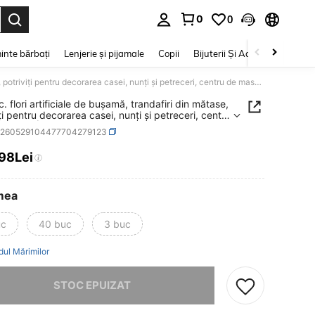
0
0
e. Press Enter to select.
inte bărbați
Lenjerie și pijamale
Copii
Bijuterii Și Accesorii
Frumu
1/3 buc. flori artificiale de bușamă, trandafiri din mătase, potriviți pentru decorarea casei, nunți și petreceri, centru de masă, Ziua Îndrăgostiților, cadou de zi de naștere, ceremonie de absolvire și alte ocazii
. flori artificiale de bușamă, trandafiri din mătase,
ți pentru decorarea casei, nunți și petreceri, centru
ă, Ziua Îndrăgostiților, cadou de zi de naștere,
h260529104477704279123
nie de absolvire și alte ocazii
,98Lei
ICE AND AVAILABILITY
mea
uc
40 buc
3 buc
dul Mărimilor
rău, articolul are stoc epuizat.
STOC EPUIZAT