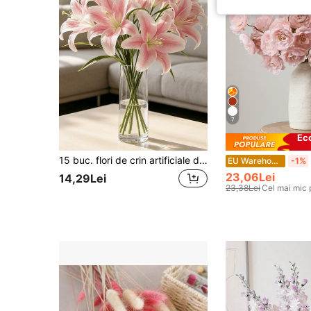
7
Ec
15 buc. flori de crin artificiale din mătase, culori mixte, crini falsi, potriviți pentru decor de nuntă, decor de acasă, decor de cameră, decor de masă, vază, living, masa de dining, dormitor, comoda TV, pentru îmbunătățirea atmosferei casei, decor de petrecere, recuzite foto, fără întreținere
1
EU Warehouse
-1%
23,06Lei
14,29Lei
23,38Lei
Cel mai mic 