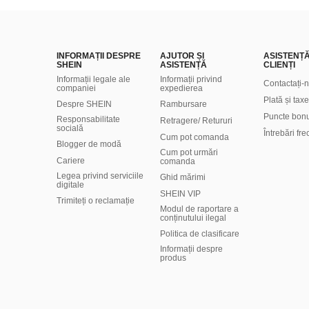
INFORMAȚII DESPRE
AJUTOR ȘI
ASISTENȚ
SHEIN
ASISTENȚĂ
CLIENȚI
Informații legale ale
Informații privind
Contactați-
companiei
expedierea
Plată și taxe
Despre SHEIN
Rambursare
Puncte bon
Responsabilitate
Retragere/ Retururi
socială
Întrebări fr
Cum pot comanda
Blogger de modă
Cum pot urmări
Cariere
comanda
Legea privind serviciile
Ghid mărimi
digitale
SHEIN VIP
Trimiteți o reclamație
Modul de raportare a
conținutului ilegal
Politica de clasificare
​Informații despre
produs