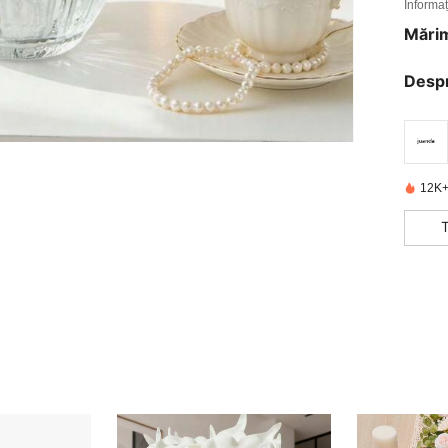
Informaț
Mărim
Desp
12K+