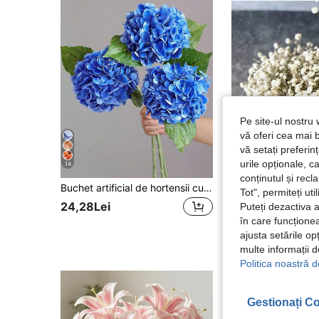
Pe site-ul nostru 
vă oferi cea mai b
vă setați preferi
urile opționale, c
14
conținutul și rec
Buchet artificial de hortensii cu 18/9 tulpini - hortensii realiste din mătase, perfect pentru buchete de nuntă DIY, decor pentru domnișoare de onoare, decor pentru casă și birou, idei de cadou pentru Ziua Mamei, zi de naștere, Ziua Îndrăgostiților, amenajare cameră, decor primăvăratic, casă estetică
Tot", permiteți ut
31 Left
24,28Lei
Puteți dezactiva 
21,08Lei
în care funcționea
ajusta setările op
multe informații 
Politica noastră d
Gestionați Co