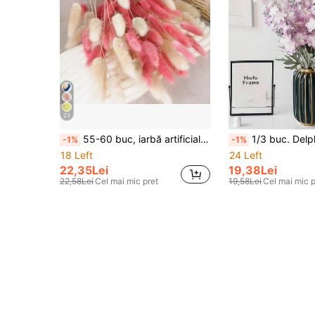
23
55-60 buc, iarbă artificială cu coadă de iepuraș roșie de 43 cm, tulpini de iarbă artificială cu coadă de iepuraș, potrivite pentru aranjamente florale în stil boho, meșteșuguri DIY, decorațiuni de bucătărie și nuntă, Crăciun, Ziua Recunoștinței, decorațiuni pentru coroane
1/3 buc. Delphinium artificial, flori de Delphinium din mătase de 33 inch, flori artificiale cu tulpină lungă, potrivite pentru casă, birou, grădină, nuntă, de
-1%
-1%
18 Left
24 Left
22,35Lei
19,38Lei
22,58Lei
Cel mai mic pret
19,58Lei
Cel mai mic p