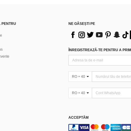
Ă PENTRU
NE GĂSEȘTI PE
ne
us
ÎNREGISTREAZĂ-TE PENTRU A PRIMI
ecvente
RO + 40
RO + 40
ACCEPTĂM