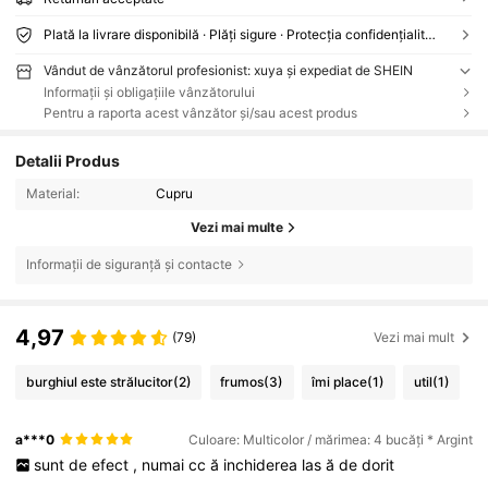
Plată la livrare disponibilă · Plăți sigure · Protecția confidențialității
Vândut de vânzătorul profesionist: xuya și expediat de SHEIN
Informații și obligațiile vânzătorului
Pentru a raporta acest vânzător și/sau acest produs
Detalii Produs
Material:
Cupru
Vezi mai multe
Informații de siguranță și contacte
4,97
(79)
Vezi mai mult
burghiul este strălucitor
(2)
frumos
(3)
îmi place
(1)
util
(1)
a***0
Culoare: Multicolor / mărimea: 4 bucăți * Argint
sunt
de
efect
,
numai
cc
ă
inchiderea
las
ă
de
dorit