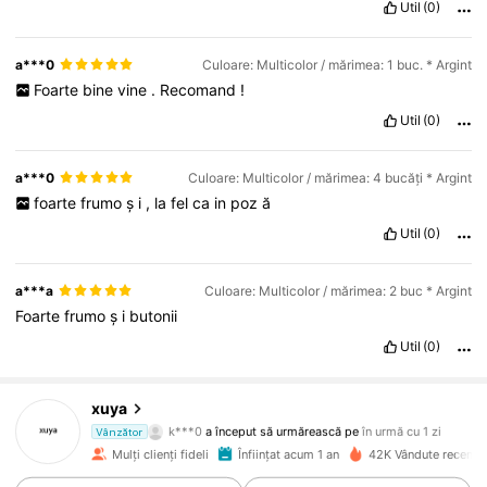
Util
(0)
a***0
Culoare: Multicolor / mărimea: 1 buc. * Argint
Foarte
bine
vine
.
Recomand
!
Util
(0)
a***0
Culoare: Multicolor / mărimea: 4 bucăți * Argint
foarte
frumo
ș
i
,
la
fel
ca
in
poz
ă
Util
(0)
a***a
Culoare: Multicolor / mărimea: 2 buc * Argint
Foarte
frumo
ș
i
butonii
Util
(0)
1.7K Urmăritori
4,94
xuya
k***0
a început să urmărească pe
în urmă cu 1 zi
Vânzător
a***0
navighează
1.7K Urmăritori
4,94
Mulți clienți fideli
Înființat acum 1 an
42K Vândute recent