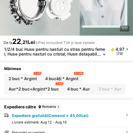
1/17
22
,21Lei
De la
Preț incluzând TVA și taxe vamale
1/2/4 buc Huse pentru nasturi cu stras pentru feme
4,97
i, Huse pentru nasturi cu cristal, Huse detașabil
(79)
e cu clips, Nasturi decorativi cu cristal pentru î
mbrăcăminte, Capse pentru nasturi cu clește pentru
accesorii pentru costum, cămașă, smoking, culoare
Mărimea
plumb
7 left
11 left
2 buc * Argint
4 bucăți * Argint
3 left
Aur*2 buc+Argint*2 buc
4 buc * Aur
2 buc * Aur
Expediere către
Romania
Expediere gratuită(Comenzi ≥ 45,00Lei)
Livrare estimată:
Aug 12 - Aug 19
Returnări acceptate