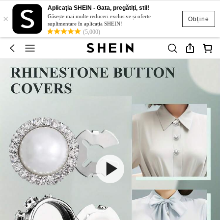
Aplicația SHEIN - Gata, pregătiți, stil!
×
Găsește mai multe reduceri exclusive și oferte
Obține
suplimentare în aplicația SHEIN!
(5,000)