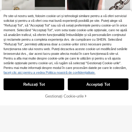
Pe site-ul nostru web, folosim cookie-uri și tehnologii similare pentru a vă oferi serviciul
solicitat și pentru a vă oferi cea mai bună experiență posibilă pe site. Puteți alege să
"Refuzați Tot", să "Acceptați Tot" sau să vă setați preferințele pentru cookie-uri în orice
moment. Selectând "Acceptați Tot", vom seta toate cookie-urile opționale, care ne ajută
să analizăm traficul, să oferim funcționalități îmbunătățite și să personalizăm conținutul
și reclamele pentru a completa experiența dvs. de cumpărare cu SHEIN. Selectând
"Refuzați Tot", permiteți utilizarea doar a cookie-urilor strict necesare pentru
2/5 buc. nasturi cu stras pentru căm
funcționarea site-ului nostru web. Puteți dezactiva aceste cookie-uri modificând setările
așă de damă, set de nasturi DIY cu
17
,60Lei
17,64Lei
Preț minim
browserului dvs., dar acest lucru poate afecta modul în care funcționează site-ul.
model floral, decor pentru guler roc
hie, broșă pentru rever, cu clapetă f
Pentru a afla mai multe despre cookie-urile pe care le utilizăm și pentru a vă ajusta
ără cusături, cadou ideal
setările opționale pentru cookie-uri, vă rugăm să selectați "Gestionați Cookie-urile".
Pentru mai multe informații despre modul în care procesăm datele pe care le colectăm,
3/6/9/12 buc. butoane din aliaj
faceți clic aici pentru a vedea Politica noastră de confidențialitate.
NEW
pentru strângerea taliei blugilor – ex
16
,28Lei
tensie de curea reglabilă fără cusut,
Refuzați Tot
Acceptați Tot
cu cleme, reducător instant de talie
pentru pantaloni și fuste
Gestionați Cookie-urile
ADAUGĂ ÎN COȘ
1/2/4 buc Huse pentru nasturi cu str