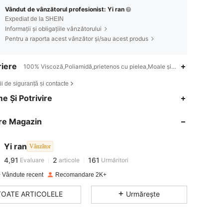
Vândut de vânzătorul profesionist: Yi ran
Expediat de la SHEIN
Informații și obligațiile vânzătorului
Pentru a raporta acest vânzător și/sau acest produs
iere
100% Viscoză,Poliamidă,prietenos cu pielea,Moale și ușor,Antibacteria
ii de siguranță și contacte
4,91
2
161
e Și Potrivire
re Magazin
4,91
2
161
Yi ran
Vânzător
4,91
2
161
Evaluare
articole
Urmăritori
b***3
a plătit
în urmă cu 1 zi
 Vândute recent
Recomandare 2K+
4,91
2
161
TOATE ARTICOLELE
Urmărește
4,91
2
161