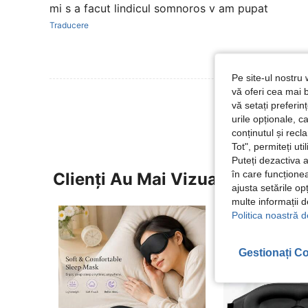
mi s a facut lindicul somnoros v am pupat
Traducere
Pe site-ul nostru 
vă oferi cea mai b
Vezi Mai Multe
vă setați preferi
urile opționale, c
conținutul și rec
Tot", permiteți ut
Puteți dezactiva 
în care funcționea
Clienți Au Mai Vizualizat
ajusta setările op
multe informații 
Politica noastră d
Gestionați Co