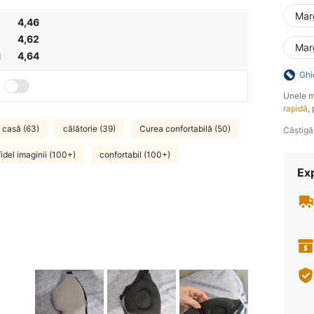
Mar
4,46
4,62
Mar
l
4,64
Ghi
Unele m
rapidă
,
e casă (63)
călătorie (39)
Curea confortabilă (50)
Câștigă
fidel imaginii (100+)
confortabil (100+)
Ex