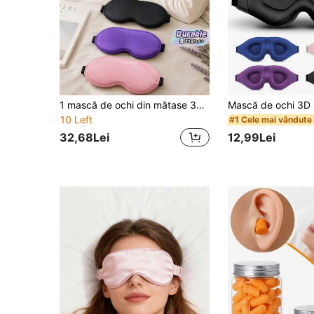
1 mască de ochi din mătase 3D, potrivită pentru somn, călătorii nocturne, pui de somn, cu blocare a luminii, moale și confortabilă pentru dormitor, călătorii, birou, școală, rechizite pentru întoarcerea la școală
10 Left
#1 Cele mai vândute
32,68Lei
12,99Lei