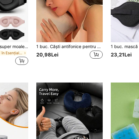
Mască de ochi 3D super moale cu opacitate totală, mască de somn pentru călătorii pentru bărbați și femei, mască de somn pentru studenți, pentru zboruri lungi și somn profund, călătorii de afaceri, staycation, vacanță, yachting, accesoriu esențial pentru întoarcerea la școală și odihnă
1 buc. Căști antifonice pentru somn, mască de ochi reglabilă cu arici și buclă, mască de ochi și căști multifuncționale, dopuri de urechi, blocare zgomot, urechi fără presiune, bandă de susținere sport reglabilă, protecție împotriva vremii reci, potrivite pentru somn, pui de somn, utilizare nocturnă pe tot parcursul anului. Aplicabile pentru dormitor, călătorii, birou, școală, activități în aer liber
în Esențiale pentru vacanță Esențiale zilnice pent
20,98Lei
23,21Lei