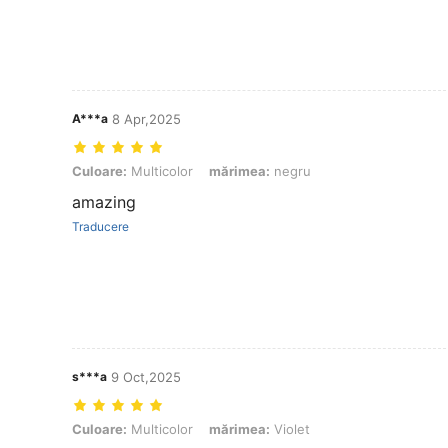
A***a
8 Apr,2025
Culoare: Multicolor, mărimea: negru
Culoare:
Multicolor
mărimea:
negru
amazing
Traducere
s***a
9 Oct,2025
Culoare: Multicolor, mărimea: Violet
Culoare:
Multicolor
mărimea:
Violet