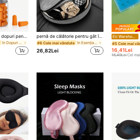
10/24/60/120 buc. dopuri pentru urechi din spumă, reducerea zgomotului 32dB NRR, potrivite pentru somn, sforăit, călătorii, muzică puternică, concerte, tir, muncă, construcții, protecție auditivă (portocaliu)
pernă de călătorie pentru gât în formă de U, tip haine, umpluibilă, disponibilă în mai multe culori, poate fi folosită ca pernă de călătorie pentru depozitare, potrivită pentru călătorii, din pluș moale, accesoriu esențial de călătorie, potrivită pentru mașină și avion, neumplută, organizator de depozitare, accesoriu de vacanță, geantă de bagaj
1
EU Warehouse
în Dopuri de urechi
în Esențiale pentru vacanță Esențiale zilnice pent
#6 Cele mai vândute
#5 Cele mai vâ
16,41Lei
26,82Lei
16,49Lei
Cel mai