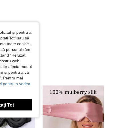
4,91
2
161
4,91
2
161
licitat și pentru a
ptați Tot" sau să
seta toate cookie-
4,91
2
161
și să personalizăm
ctând "Refuzați
 nostru web.
4,91
2
161
poate afecta modul
ăm și pentru a vă
e". Pentru mai
4,91
2
161
ici pentru a vedea
ați Tot