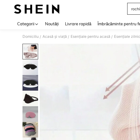
rochi
Use up 
Categorii
Noutăți
Livrare rapidă
Îmbrăcăminte pentru f
Domiciliu
Acasă și viață
Esenţiale pentru acasă
Esențiale ziln
/
/
/