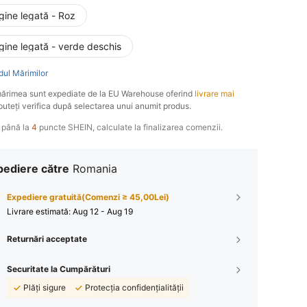
gine legată - Roz
gine legată - verde deschis
dul Mărimilor
ărimea sunt expediate de la EU Warehouse oferind
livrare mai
 puteți verifica după selectarea unui anumit produs.
 până la
4
puncte SHEIN, calculate la finalizarea comenzii.
pediere către
Romania
Expediere gratuită(Comenzi ≥ 45,00Lei)
Livrare estimată:
Aug 12 - Aug 19
Returnări acceptate
Securitate la Cumpărături
Plăți sigure
Protecția confidențialității