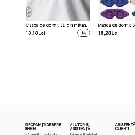
Masca de dormit 3D din mătase 2/1 buc, mască pentru ochi 100% opacă, protejează genele și machiajul, mărime reglabilă, ultra ușoară și catifelată, ajutor pentru somn, potrivită pentru somn, călătorii de noapte, pui de somn, birou, școală, acasă, meditație, mască pentru ochi îngroșată, esențială pentru primăvară/vară
13,18Lei
18,28Lei
INFORMAȚII DESPRE
AJUTOR ȘI
ASISTENȚ
SHEIN
ASISTENȚĂ
CLIENȚI