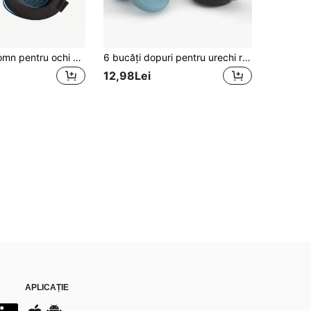
1 mască de somn pentru ochi conturată 3D, potrivită pentru cei care dorm pe spate și pe o parte - mască de ochi opacă, confortabilă
6 bucăți dopuri pentru urechi reutilizabile din silicon, 1 pereche de dopuri cu 2 perechi de vârfuri de schimb, moi și confortabile, potrivite pentru somn, înot, concerte, studiu, culori mixte, design discret, potrivite pentru persoanele cu somn ușor
12,98Lei
APLICAȚIE