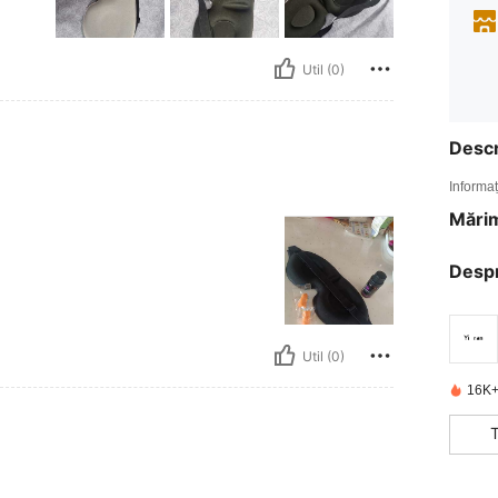
Util (0)
Descr
Informaț
Mărim
Desp
Util (0)
16K+