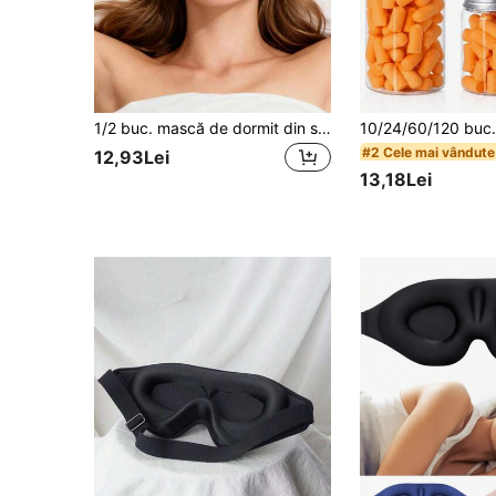
1/2 buc. mască de dormit din satin, mască de dormit din satin, scrunchie pentru păr, mască pentru ochi blackout, cadou pentru domnișoară de onoare, roz. Mască de dormit din satin de mătase, mască de dormit roz, mască pentru ochi blackout, unisex, mască pentru ochi blackout moale și respirabilă, accesoriu esențial pentru călătorii, cadou pentru domnișoară de onoare.
#2 Cele mai vândute
12,93Lei
13,18Lei