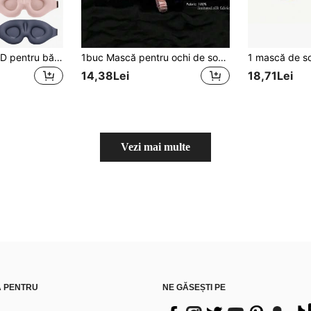
Masca de dormit 3D pentru bărbați și femei, mască de noapte blackout pentru blocarea luminii, acoperire oculară moale și respirabilă pentru călătorii, birou și pui de somn, esențial trending pentru întoarcerea la școală, cadou pentru colegi și prieteni, mască de dormit confortabilă pentru dormitor și avion, accesoriu de călătorie indispensabil
1buc Mască pentru ochi de somn asemănătoare cu mătasea satinată, mască elastică pentru somn pentru somn, mască pentru ochi de somn de culoare solidă pentru îngrijirea zilnică a ochilor. Potrivit pentru bărbați și femei, cadou grozav pentru familie, prieteni și parteneri. Ideal pentru relaxare, călătorii, insomnie și călătorii de afaceri.
14,38Lei
18,71Lei
Vezi mai multe
Ă PENTRU
NE GĂSEȘTI PE