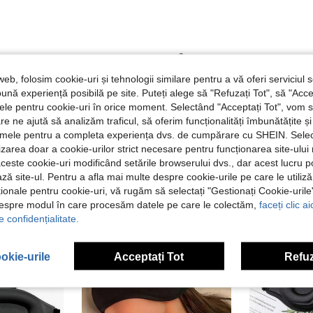
Util (9)
web, folosim cookie-uri și tehnologii similare pentru a vă oferi serviciul so
ună experiență posibilă pe site. Puteți alege să "Refuzați Tot", să "Acce
 Recenzii
nțele pentru cookie-uri în orice moment. Selectând "Acceptați Tot", vom 
are ne ajută să analizăm traficul, să oferim funcționalități îmbunătățite 
lamele pentru a completa experiența dvs. de cumpărare cu SHEIN. Sele
ilizarea doar a cookie-urilor strict necesare pentru funcționarea site-ului
aceste cookie-uri modificând setările browserului dvs., dar acest lucru 
ză site-ul. Pentru a afla mai multe despre cookie-urile pe care le utiliz
ționale pentru cookie-uri, vă rugăm să selectați "Gestionați Cookie-uril
despre modul în care procesăm datele pe care le colectăm,
faceți clic a
e confidențialitate.
okie-urile
Acceptați Tot
Refuz