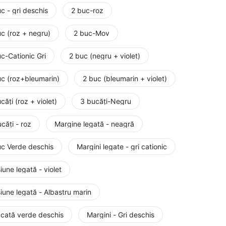
c - gri deschis
2 buc-roz
c (roz + negru)
2 buc-Mov
c-Cationic Gri
2 buc (negru + violet)
uc (roz+bleumarin)
2 buc (bleumarin + violet)
căți (roz + violet)
3 bucăți-Negru
căți - roz
Margine legată - neagră
uc Verde deschis
Margini legate - gri cationic
iune legată - violet
iune legată - Albastru marin
ucată verde deschis
Margini - Gri deschis