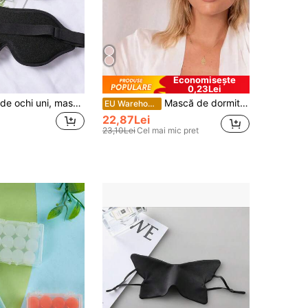
Economisește
0,23Lei
1 buc. mască de ochi uni, mască de somn neagră minimalistă, potrivită pentru acasă, călătorii, dormitor, birou, școală și rechizite pentru întoarcerea la școală
Mască de dormit unisex reutilizabilă, din mătase 100% Mulberry, 1 buc/2 buc/4 buc, respirabilă, opacă, reglabilă, potrivită pentru dormitor, călătorii, birou, școală, cadou excelent pentru familie, colegi, prieteni, umbră pentru ochi, esențială pentru călătorii
EU Warehouse
22,87Lei
23,10Lei
Cel mai mic pret