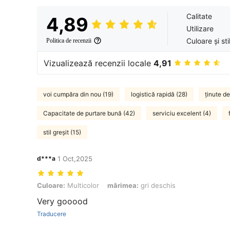
Calitate
4,89
Utilizare
Culoare și sti
Politica de recenzii
Vizualizează recenzii locale
4,91
voi cumpăra din nou (19)
logistică rapidă (28)
ținute d
Capacitate de purtare bună (42)
serviciu excelent (4)
stil greșit (15)
d***a
1 Oct,2025
Culoare: Multicolor, mărimea: gri deschis
Culoare:
Multicolor
mărimea:
gri deschis
Very gooood
Traducere