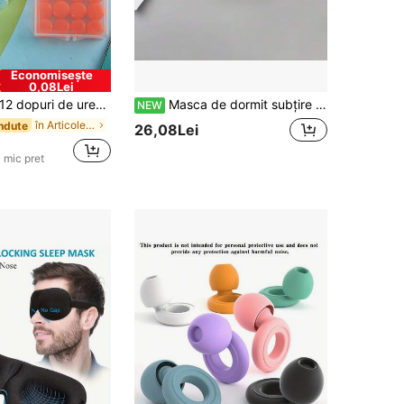
Economisește
0,08Lei
2 dopuri de urechi reutilizabile din silicon, impermeabile, cu reducere a zgomotului, potrivite pentru înot, modelabile, pentru protecție la somn
Masca de dormit subțire cu design fluture, mască de ochi ușoară și respirabilă, mască de ochi din mătase artificială răcoritoare și opacă la lumină, bandă elastică reglabilă cu cârlige pentru urechi, mască de ochi prietenoasă cu pielea și confortabilă, mătăsoasă și ușoară, fără presiune pe ochi, potrivită pentru somn nocturn, lipsă de somn, birou, acasă, călătorii, distanțe lungi, siestă la școală, yoga, meditație, somn nocturn fără deranjamente, mască de ochi confortabilă, cadou practic pentru cupluri
NEW
în Articole pentru casă la prețuri mici Esențiale
ndute
26,08Lei
 mic pret