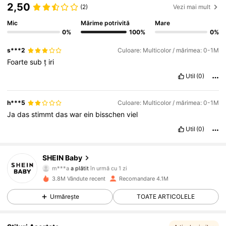
2,50
(2)
Vezi mai mult
Mic
Mărime potrivită
Mare
0%
100%
0%
s***2
Culoare: Multicolor / mărimea: 0-1M
Foarte
sub
ț
iri
Util
(0)
h***5
Culoare: Multicolor / mărimea: 0-1M
Ja
das
stimmt
das
war
ein
bisschen
viel
Util
(0)
SHEIN Baby
743K Urmăritori
4,92
m***a
a plătit
în urmă cu 1 zi
d***9
a început să urmărească pe
în urmă cu 30 minute
3.8M Vândute recent
Recomandare 4.1M
743K Urmăritori
4,92
Urmărește
TOATE ARTICOLELE