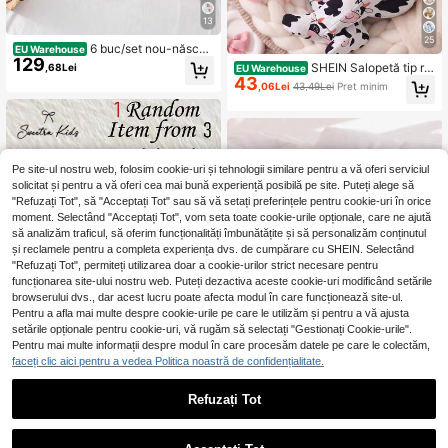
13
25
6 buc/set nou-născuți
EU Warehouse
129
băieți/fete, culoare solidă, tricotat m
SHEIN Salopetă tip ro
,68Lei
EU Warehouse
oale, cu guler rotund, mânecă lung
43
mper cu picioare, mânecă lungă, în
,06Lei
43,49Lei
Preț minim
ă, top și pantaloni cu talie elastică,
formă de Y, pentru bebeluș băiat, pe
material moale și confortabil
bază albă, cu model drăguț de elefa
nt albastru, ținută de relaxare
Pe site-ul nostru web, folosim cookie-uri și tehnologii similare pentru a vă oferi serviciul
solicitat și pentru a vă oferi cea mai bună experiență posibilă pe site. Puteți alege să
"Refuzați Tot", să "Acceptați Tot" sau să vă setați preferințele pentru cookie-uri în orice
moment. Selectând "Acceptați Tot", vom seta toate cookie-urile opționale, care ne ajută
să analizăm traficul, să oferim funcționalități îmbunătățite și să personalizăm conținutul
și reclamele pentru a completa experiența dvs. de cumpărare cu SHEIN. Selectând
"Refuzați Tot", permiteți utilizarea doar a cookie-urilor strict necesare pentru
funcționarea site-ului nostru web. Puteți dezactiva aceste cookie-uri modificând setările
browserului dvs., dar acest lucru poate afecta modul în care funcționează site-ul.
Pentru a afla mai multe despre cookie-urile pe care le utilizăm și pentru a vă ajusta
setările opționale pentru cookie-uri, vă rugăm să selectați "Gestionați Cookie-urile".
Pentru mai multe informații despre modul în care procesăm datele pe care le colectăm,
27
faceți clic aici pentru a vedea Politica noastră de confidențialitate.
Refuzați Tot
Sweetra Kids
1 buc. salopetă pentru nou-nă
SHEIN [3 seturi aleato
NEW
EU Warehouse
71
scut toamnă/iarnă, pentru acasă, al
47
rii, trimiteți 1 set] Imprimeu drăguț c
,49Lei
,99Lei
bastru deschis strălucitor, cu patch
u inimă, imprimeu floral artistic, impr