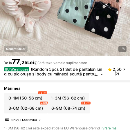
1/8
Generat de AI
77
,25Lei
De la
Fără taxe vamale suplimentare
(Random 5pcs 2) Set de pantalon lun
2,50
EU Warehouse
g cu piciorușe și body cu mânecă scurtă pentru
(2)
nou-născuți, minimalist elegant, cu buline, în cul
orile hașma, bej, caisă, verde fasole, gri și albastru
Mărimea
11 left
0-1M
(50-56 cm)
1-3M
(56-62 cm)
4 left
13 left
3-6M
(62-68 cm)
6-9M
(68-74 cm)
Ghidul Mărimilor
1-3M (56-62 cm) este expediat de la EU Warehouse oferind
livrare mai