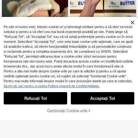
Pe site-ul nostru web, folosim cookie-uri și tehnologii similare pentru a vă oferi serviciul
Tachimi 1 buc. S QushyButter
NEW
solicitat și pentru a vă oferi cea mai bună experiență posibilă pe site. Puteți alege să
25
Squishy Stick, jucărie anti-stres, ca
,90Lei
"Refuzați Tot", să "Acceptați Tot" sau să vă setați preferințele pentru cookie-uri în orice
dou de sărbătoare, cadou amuzant
moment. Selectând "Acceptați Tot", vom seta toate cookie-urile opționale, care ne ajută
și drăguț, joc de petrecere, petrecer
să analizăm traficul, să oferim funcționalități îmbunătățite și să personalizăm conținutul
e de burlac, accesorii pentru petrec
și reclamele pentru a completa experiența dvs. de cumpărare cu SHEIN. Selectând
ere, jucărie squishy în formă de dum
pling S, S Quishy>Butter, Crispy But
"Refuzați Tot", permiteți utilizarea doar a cookie-urilor strict necesare pentru
ter S Squishy, Cheese Squishy, juc
funcționarea site-ului nostru web. Puteți dezactiva aceste cookie-uri modificând setările
ărie squishy S din blind box
browserului dvs., dar acest lucru poate afecta modul în care funcționează site-ul.
Economisește
Pentru a afla mai multe despre cookie-urile pe care le utilizăm și pentru a vă ajusta
48,58Lei
setările opționale pentru cookie-uri, vă rugăm să selectați "Gestionați Cookie-urile".
Păpușă renăscută realistă, 17 inch/
Pentru mai multe informații despre modul în care procesăm datele pe care le colectăm,
43 cm, material vinil siliconic moale
26 Left
faceți clic aici pentru a vedea Politica noastră de confidențialitate.
pentru întregul corp, pictată 3D ma
231
,58Lei
-17%
nual, disponibilă în variante masculi
280,16Lei
Preț minim
ne și feminine, vene vizibile, membr
Refuzați Tot
Acceptați Tot
e flexibile, păr pictat manual, potrivi
tă ca și cadou de ziua de naștere/n
ou-născut/Crăciun/Ziua Recunoști
Gestionați Cookie-urile
ADAUGĂ ÎN COȘ
nței sau păpușă artistică de colecți
Set de păpuși 4-în-1 pentru fe
NEW
e.
114
te, cadou pentru petrecere, păpușă
,10Lei
BJD de 6 inch, păpușă articulată cu
ținute diferite, cadou pentru copii, c
adou colecționabil