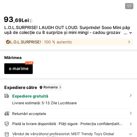
1/7
93
,69Lei
L.O.L.SURPRISE! LAUGH OUT LOUD. Surprinde! Sooo Mini păp
ușă de colecție cu 8 surprize și mini mingi - cadou grozav
pentru fete cu vârsta peste 3 ani
L.O.L.SURPRISE!
100 % autentic
Mărimea
1 left
o marime
Expediere către
Romania
Expediere gratuită
Livrare estimată:
5-13 Zile Lucrătoare
Returnări acceptate
Plată la livrare disponibilă · Plăți sigure · Protecția confidențialității
Vândut de vânzătorul profesionist: MEIT Trendy Toys Global