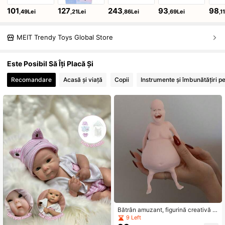
101
127
243
93
98
,49Lei
,21Lei
,86Lei
,69Lei
,1
MEIT Trendy Toys Global Store
Este Posibil Să Îți Placă Și
Recomandare
Acasă și viață
Copii
Instrumente și îmbunătățiri pe
Bătrân amuzant, figurină creativă a
bstractă pentru eliberarea stresului,
9 Left
cadou glumeț, figurină excentrică, b